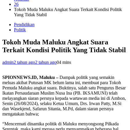
26
Tokoh Muda Maluku Angkat Suara Terkait Kondisi Politik
Yang Tidak Stabil
Pendidikan
Politik
Tokoh Muda Maluku Angkat Suara
Terkait Kondisi Politik Yang Tidak Stabil
admin
2 tahun ago
2 tahun ago
0
4 mins
SPIONNEWS.ID, Maluku –
Dampak politik yang semakin
meluas akibat Putusan MK belum lama ini, membuat para Tokoh
Pemuda Maluku angkat suara. Buktinya, salah satu Pengurus Besar
Ikatan Persaudaraan Muslim Nusa Ina (PB. IKSAMUNI) telah
melayangkan siaran persnya kepada wartawan media ini di Ambon,
Senin (26/08/2024), selaku Ketua Umum, Drs. Irwan Patty, M.Si
dan Wasekjend, Safarun Sitania, M.Pd, dalam siaran persnya
mengatakan bahwa;
“Mencermati dinamika politik di Maluku menyongsong Pilkada
Serentak, maka kami merasa perlu menyampaikan beberapa hal,