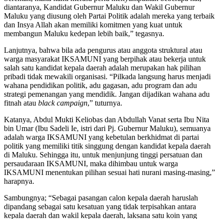
diantaranya, Kandidat Gubernur Maluku dan Wakil Gubernur
Maluku yang diusung oleh Partai Politik adalah mereka yang terbaik
dan Insya Allah akan memiliki komitmen yang kuat untuk
membangun Maluku kedepan lebih baik,” tegasnya.
Lanjutnya, bahwa bila ada pengurus atau anggota struktural atau
warga masyarakat IKSAMUNI yang berpihak atau bekerja untuk
salah satu kandidat kepala daerah adalah merupakan hak pilihan
pribadi tidak mewakili organisasi. “Pilkada langsung harus menjadi
wahana pendidikan politik, adu gagasan, adu program dan adu
strategi pemenangan yang mendidik. Jangan dijadikan wahana adu
fitnah atau
black campaign
,” tuturnya.
Katanya, Abdul Mukti Keliobas dan Abdullah Vanat serta Ibu Nita
bin Umar (Ibu Sadeli Ie, istri dari Pj. Gubernur Maluku), semuanya
adalah warga IKSAMUNI yang kebetulan berkhidmat di partai
politik yang memiliki titik singgung dengan kandidat kepala daerah
di Maluku. Sehingga itu, untuk menjunjung tinggi persatuan dan
persaudaraan IKSAMUNI, maka dihimbau untuk warga
IKSAMUNI menentukan pilihan sesuai hati nurani masing-masing,”
harapnya.
Sambungnya; “Sebagai pasangan calon kepala daerah haruslah
dipandang sebagai satu kesatuan yang tidak terpisahkan antara
kepala daerah dan wakil kepala daerah, laksana satu koin yang