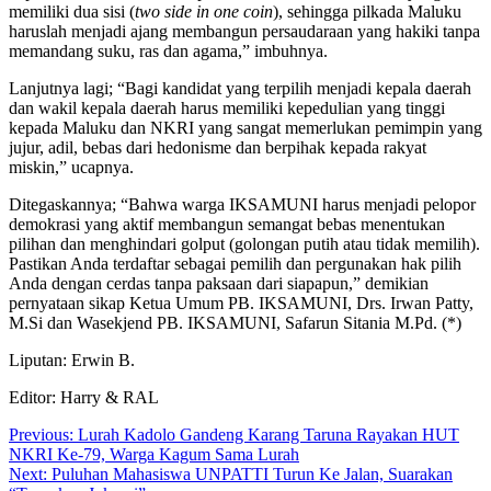
memiliki dua sisi (
two side in one coin
), sehingga pilkada Maluku
haruslah menjadi ajang membangun persaudaraan yang hakiki tanpa
memandang suku, ras dan agama,” imbuhnya.
Lanjutnya lagi; “Bagi kandidat yang terpilih menjadi kepala daerah
dan wakil kepala daerah harus memiliki kepedulian yang tinggi
kepada Maluku dan NKRI yang sangat memerlukan pemimpin yang
jujur, adil, bebas dari hedonisme dan berpihak kepada rakyat
miskin,” ucapnya.
Ditegaskannya; “Bahwa warga IKSAMUNI harus menjadi pelopor
demokrasi yang aktif membangun semangat bebas menentukan
pilihan dan menghindari golput (golongan putih atau tidak memilih).
Pastikan Anda terdaftar sebagai pemilih dan pergunakan hak pilih
Anda dengan cerdas tanpa paksaan dari siapapun,” demikian
pernyataan sikap Ketua Umum PB. IKSAMUNI, Drs. Irwan Patty,
M.Si dan Wasekjend PB. IKSAMUNI, Safarun Sitania M.Pd. (*)
Liputan: Erwin B.
Editor: Harry & RAL
Navigasi
Previous:
Lurah Kadolo Gandeng Karang Taruna Rayakan HUT
NKRI Ke-79, Warga Kagum Sama Lurah
pos
Next:
Puluhan Mahasiswa UNPATTI Turun Ke Jalan, Suarakan