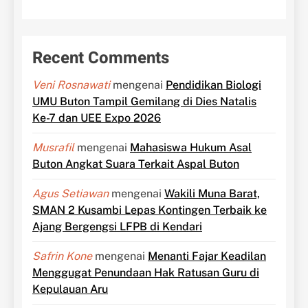
Recent Comments
Veni Rosnawati
mengenai
Pendidikan Biologi
UMU Buton Tampil Gemilang di Dies Natalis
Ke-7 dan UEE Expo 2026
Musrafil
mengenai
Mahasiswa Hukum Asal
Buton Angkat Suara Terkait Aspal Buton
Agus Setiawan
mengenai
Wakili Muna Barat,
SMAN 2 Kusambi Lepas Kontingen Terbaik ke
Ajang Bergengsi LFPB di Kendari
Safrin Kone
mengenai
Menanti Fajar Keadilan
Menggugat Penundaan Hak Ratusan Guru di
Kepulauan Aru