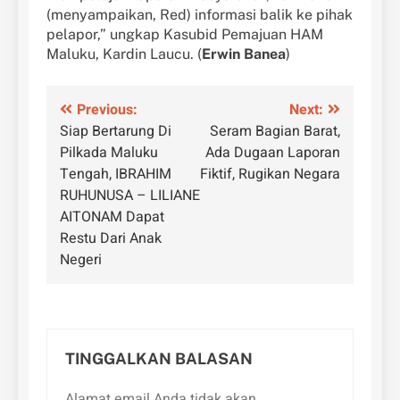
(menyampaikan, Red) informasi balik ke pihak
pelapor,” ungkap Kasubid Pemajuan HAM
Maluku, Kardin Laucu. (
Erwin Banea
)
Navigasi
Previous:
Next:
Siap Bertarung Di
Seram Bagian Barat,
pos
Pilkada Maluku
Ada Dugaan Laporan
Tengah, IBRAHIM
Fiktif, Rugikan Negara
RUHUNUSA – LILIANE
AITONAM Dapat
Restu Dari Anak
Negeri
TINGGALKAN BALASAN
Alamat email Anda tidak akan