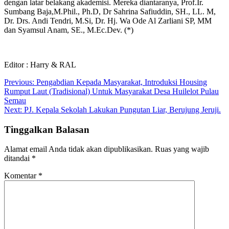
dengan latar belakang akademisi. Mereka diantaranya, Prof.Ir.
Sumbang Baja,M.Phil., Ph.D, Dr Sahrina Safiuddin, SH., LL. M,
Dr. Drs. Andi Tendri, M.Si, Dr. Hj. Wa Ode Al Zarliani SP, MM
dan Syamsul Anam, SE., M.Ec.Dev. (*)
Editor : Harry & RAL
Navigasi
Previous:
Pengabdian Kepada Masyarakat, Introduksi Housing
Rumput Laut (Tradisional) Untuk Masyarakat Desa Huilelot Pulau
pos
Semau
Next:
PJ. Kepala Sekolah Lakukan Pungutan Liar, Berujung Jeruji.
Tinggalkan Balasan
Alamat email Anda tidak akan dipublikasikan.
Ruas yang wajib
ditandai
*
Komentar
*