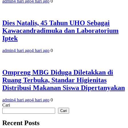
admin
4 hari ago
4 hari ago
0
‎Dies Natalis, 45 Tahun UHO Sebagai
Kawacandradimuka dan Laboratorium
Iptek‎
admin
4 hari ago
4 hari ago
0
Ompreng MBG Diduga Diletakkan di
Ruang Terbuka, Standar Higienitas
Distribusi Makanan Siswa Dipertanyakan
admin
4 hari ago
4 hari ago
0
Cari
Cari
Recent Posts