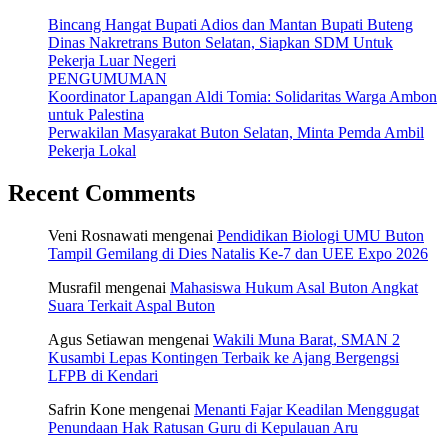
Bincang Hangat Bupati Adios dan Mantan Bupati Buteng
Dinas Nakretrans Buton Selatan, Siapkan SDM Untuk
Pekerja Luar Negeri
PENGUMUMAN
Koordinator Lapangan Aldi Tomia: Solidaritas Warga Ambon
untuk Palestina
Perwakilan Masyarakat Buton Selatan, Minta Pemda Ambil
Pekerja Lokal
Recent Comments
Veni Rosnawati
mengenai
Pendidikan Biologi UMU Buton
Tampil Gemilang di Dies Natalis Ke-7 dan UEE Expo 2026
Musrafil
mengenai
Mahasiswa Hukum Asal Buton Angkat
Suara Terkait Aspal Buton
Agus Setiawan
mengenai
Wakili Muna Barat, SMAN 2
Kusambi Lepas Kontingen Terbaik ke Ajang Bergengsi
LFPB di Kendari
Safrin Kone
mengenai
Menanti Fajar Keadilan Menggugat
Penundaan Hak Ratusan Guru di Kepulauan Aru