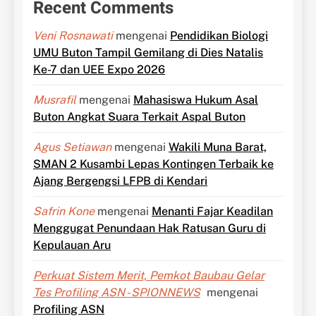
Recent Comments
Veni Rosnawati
mengenai
Pendidikan Biologi
UMU Buton Tampil Gemilang di Dies Natalis
Ke-7 dan UEE Expo 2026
Musrafil
mengenai
Mahasiswa Hukum Asal
Buton Angkat Suara Terkait Aspal Buton
Agus Setiawan
mengenai
Wakili Muna Barat,
SMAN 2 Kusambi Lepas Kontingen Terbaik ke
Ajang Bergengsi LFPB di Kendari
Safrin Kone
mengenai
Menanti Fajar Keadilan
Menggugat Penundaan Hak Ratusan Guru di
Kepulauan Aru
Perkuat Sistem Merit, Pemkot Baubau Gelar
Tes Profiling ASN - SPIONNEWS
mengenai
Profiling ASN