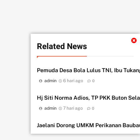
Related News
Pemuda Desa Bola Lulus TNI, Ibu Tuka
admin
6 hari ago
0
Hj Siti Norma Adios, TP PKK Buton Se
admin
7 hari ago
0
Jaelani Dorong UMKM Perikanan Bauba
admin
2 minggu ago
0