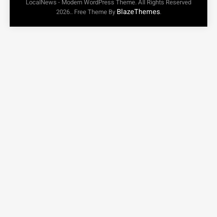
LocalNews - Modern WordPress Theme. All Rights Reserved
BlazeThemes
2026.. Free Theme By
.