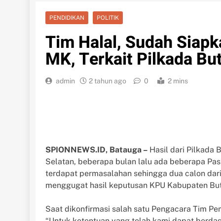
PENDIDIKAN
POLITIK
Tim Halal, Sudah Siap
MK, Terkait Pilkada Bu
admin
2 tahun ago
0
2 mins
SPIONNEWS.ID, Batauga –
Hasil dari Pilkada 
Selatan, beberapa bulan lalu ada beberapa Pas
terdapat permasalahan sehingga dua calon dar
menggugat hasil keputusan KPU Kabupaten But
Saat dikonfirmasi salah satu Pengacara Tim 
“Untuk ketentuan yang telah kami dapat berda