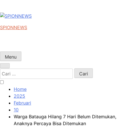
SPIONNEWS
Beta IKO = Independent, Konstruktif & Objektif
Menu
Cari
untuk:
Home
2025
Februari
10
Warga Batauga Hilang 7 Hari Belum Ditemukan,
Anaknya Percaya Bisa Ditemukan