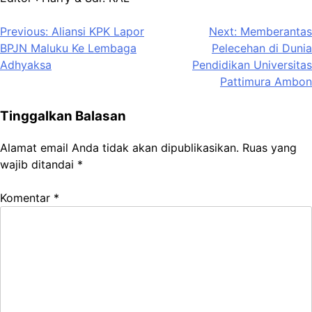
Navigasi
Previous:
Aliansi KPK Lapor
Next:
Memberantas
BPJN Maluku Ke Lembaga
Pelecehan di Dunia
pos
Adhyaksa
Pendidikan Universitas
Pattimura Ambon
Tinggalkan Balasan
Alamat email Anda tidak akan dipublikasikan.
Ruas yang
wajib ditandai
*
Komentar
*