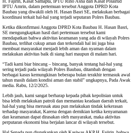
H. Fajirin, Kasat Samapta, IPTU Rino Asna dan Kasat Polairud
IPTU Amrin, dalam pertemuan tersebut Anggota DPRD Kota
Baubau yang diwakili oleh H. Hasan Basri SE, melakukan berbagai
koordinasi terkait hal-hal yang terjadi seputaran Polres Baubau.
Ketika dikonfirmasi Anggota DPRD Kota Baubau H. Hasan Basri,
SE mengungkapkan hasil dari pertemuan tersebut kami
mendapatkan bahwa aktivitas keamanan yang ada di wilayah Polres
Baubau, terlihat cukup aman dan terkendali hal ini juga bisa
membuat masyarakat menjadi lebih aman dan nyaman dalam
melakukan aktivitas baik di siang hari maupun di malam hari.
“Tadi kami biar bincang – bincang, banyak tentang hal-hal yang
sering terjadi pada wilayah Polres Baubau, ditambah dengan
berbagai kasus kemungkinan beberapa bulan terakhir termasuk awal
tahun masih dalam kondisi aman dan stabil” ungkapnya, Pada Awak
media. Rabu, 12/2/2025.
Lebih jauh, kami sangat berharap kepada pihak kepolisian untuk
bisa lebih melakukan patroli dan memantau keadaan daerah terkait,
hal-hal yang bisa merusak atau pun melakukan tindak kekerasan
terhadap masyarakat, Karena dengan demikian ketika kenyamanan
dan keamanan dapat dirasakan oleh masyarakat, maka aktivitas
perputaran ekonomi bisa berjalan lancar di wilayah tersebut.
Hal Senada pun diungkapkan oleh Kasiwas AKP H. Fajirin, bahwa,