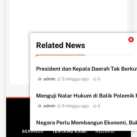
Related News
President dan Kepala Daerah Tak Berku
admin
3 minggu ago
0
‎Menguji Nalar Hukum di Balik Polemik
admin
3 minggu ago
0
Negara Perlu Membangun Ekonomi, Buk
admin
1 bulan ago
0