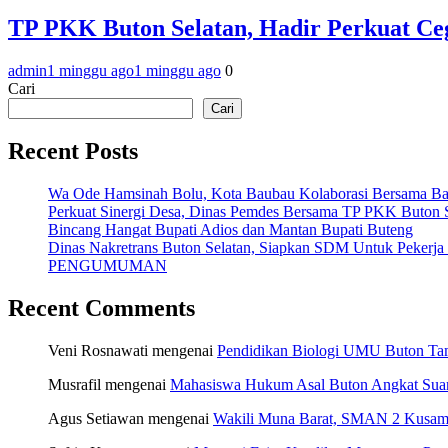
TP PKK Buton Selatan, Hadir Perkuat Ceg
admin
1 minggu ago
1 minggu ago
0
Cari
Cari
Recent Posts
Wa Ode Hamsinah Bolu, Kota Baubau Kolaborasi Bersama B
Perkuat Sinergi Desa, Dinas Pemdes Bersama TP PKK Buton S
Bincang Hangat Bupati Adios dan Mantan Bupati Buteng
Dinas Nakretrans Buton Selatan, Siapkan SDM Untuk Pekerja
PENGUMUMAN
Recent Comments
Veni Rosnawati
mengenai
Pendidikan Biologi UMU Buton Tam
Musrafil
mengenai
Mahasiswa Hukum Asal Buton Angkat Suara
Agus Setiawan
mengenai
Wakili Muna Barat, SMAN 2 Kusamb