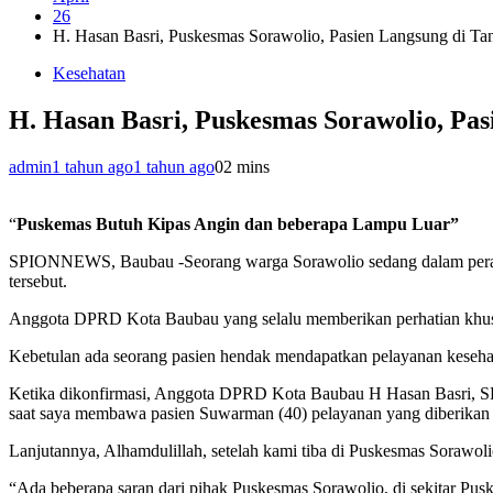
26
H. Hasan Basri, Puskesmas Sorawolio, Pasien Langsung di Ta
Kesehatan
H. Hasan Basri, Puskesmas Sorawolio, Pas
admin
1 tahun ago
1 tahun ago
0
2 mins
“
Puskemas Butuh Kipas Angin dan beberapa Lampu Luar”
SPIONNEWS, Baubau -Seorang warga Sorawolio sedang dalam perawa
tersebut.
Anggota DPRD Kota Baubau yang selalu memberikan perhatian khusus
Kebetulan ada seorang pasien hendak mendapatkan pelayanan kesehat
Ketika dikonfirmasi, Anggota DPRD Kota Baubau H Hasan Basri, SE
saat saya membawa pasien Suwarman (40) pelayanan yang diberikan 
Lanjutannya, Alhamdulillah, setelah kami tiba di Puskesmas Sorawol
“Ada beberapa saran dari pihak Puskesmas Sorawolio, di sekitar Puskes