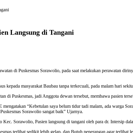
ngani
ien Langsung di Tangani
tan di Puskesmas Sorawolio, pada saat melakukan perawatan dirin
 kepada masyarakat Baubau tanpa terkecuali, pada malam hari sekita
an di Puskesmas, jadi Anggota dewan tersebut, membawa pasien terse
 mengatakan “Kebetulan saya belum tidur tadi malam, ada warga Sor
Puskesmas Sorawolio sangat baik” Ujarnya.
io Kec. Sorawolio, Pasien langsung di tangani oleh para dr. Intersip
mas terlihat sedikit lebih gelap, dan Butuh penerangan agar terlihat le