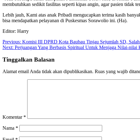
membutuhkan sedikit fasilitas seperti kipas angin, agar pasien tidak 
Lebih jauh, Kami atas anak Pribadi mengucapkan terima kasih banyak
bisa mendapatkan pelayanan di Puskesmas Sorawolio ini. (Ha).
Editor: Harry
Navigasi
Previous:
Komisi III DPRD Kota Baubau Tinjau Sejumlah SD, Sal
Next:
Perjuangan Yang Berbasis Spiritual Untuk Menjaga Nilai-nila
pos
Tinggalkan Balasan
Alamat email Anda tidak akan dipublikasikan.
Ruas yang wajib ditan
Komentar
*
Nama
*
Email
*