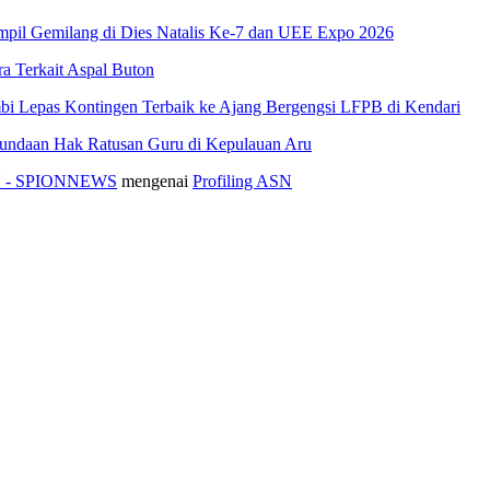
pil Gemilang di Dies Natalis Ke-7 dan UEE Expo 2026
 Terkait Aspal Buton
i Lepas Kontingen Terbaik ke Ajang Bergengsi LFPB di Kendari
nundaan Hak Ratusan Guru di Kepulauan Aru
ASN - SPIONNEWS
mengenai
Profiling ASN