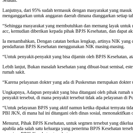
Selatan.
Lanjutnya, dari 95% sudah termasuk dengan masyarakat yang masuk sj
menganggarkan untuk anggaran daerah dimana dianggarkan setiap ta
“Sehingga masyarakat yang membutuhkan dan memang layak untuk men
acc, kemudian diberikan kepada pihak BPJS Kesehatan, dan dapat aktif 
Ia menambahkan, Dengan catatan berkas lengkap, artinya NIK yang dig
pendaftaran BPJS Kesehatan menggunakan NIK masing-masing.
“Untuk penyakit-penyakit yang bisa dijamin oleh BPJS Kesehatan, at
Lebih lanjut, Bukan masalah kesehatan yang dibuat-buat semisal, est
rumah sakit.
“Karena pelayanan dokter yang ada di Puskesmas merupakan dokter 
Ungkapnya, Adapun penyakit yang bisa ditangani oleh pihak rumah sa
penyakit tersebut, di mana penyakit tersebut tidak ada pelayanan di 
“Untuk pelayanan BPJS yang aktif namun ketika dipakai ternyata tida
PBI JKN, di mana hal ini ditangani oleh dinas sosial, menonaktifka
Menurut, Pihak BPJS Kesehatan, untuk segmen tersebut yang dikeluar
apabila ada salah satu keluarga yang penerima BPJS Kesehatan terseb