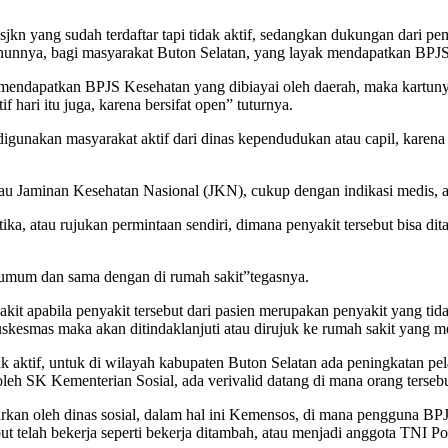
kn yang sudah terdaftar tapi tidak aktif, sedangkan dukungan dari pem
hunnya, bagi masyarakat Buton Selatan, yang layak mendapatkan BPJ
dapatkan BPJS Kesehatan yang dibiayai oleh daerah, maka kartunya s
hari itu juga, karena bersifat open” tuturnya.
unakan masyarakat aktif dari dinas kependudukan atau capil, karena ka
au Jaminan Kesehatan Nasional (JKN), cukup dengan indikasi medis, a
etika, atau rujukan permintaan sendiri, dimana penyakit tersebut bisa 
umum dan sama dengan di rumah sakit”tegasnya.
kit apabila penyakit tersebut dari pasien merupakan penyakit yang ti
Puskesmas maka akan ditindaklanjuti atau dirujuk ke rumah sakit yang m
k aktif, untuk di wilayah kabupaten Buton Selatan ada peningkatan pe
n oleh SK Kementerian Sosial, ada verivalid datang di mana orang ter
kan oleh dinas sosial, dalam hal ini Kemensos, di mana pengguna BPJS
ut telah bekerja seperti bekerja ditambah, atau menjadi anggota TNI P