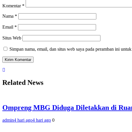
Komentar
*
Nama
*
Email
*
Situs Web
Simpan nama, email, dan situs web saya pada peramban ini untuk
Related News
Ompreng MBG Diduga Diletakkan di Ruang
admin
4 hari ago
4 hari ago
0