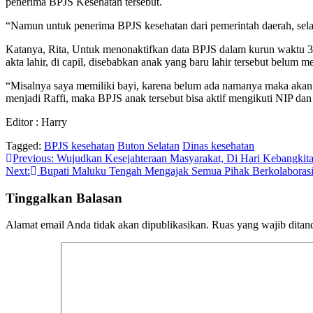
penerima BPJS Kesehatan tersebut.
“Namun untuk penerima BPJS kesehatan dari pemerintah daerah, selam
Katanya, Rita, Untuk menonaktifkan data BPJS dalam kurun waktu 3 b
akta lahir, di capil, disebabkan anak yang baru lahir tersebut belum 
“Misalnya saya memiliki bayi, karena belum ada namanya maka akan di
menjadi Raffi, maka BPJS anak tersebut bisa aktif mengikuti NIP dan 
Editor : Harry
Tagged:
BPJS kesehatan
Buton Selatan
Dinas kesehatan
Navigasi
Previous:
Wujudkan Kesejahteraan Masyarakat, Di Hari Kebangkita
Next:
Bupati Maluku Tengah Mengajak Semua Pihak Berkolaboras
pos
Tinggalkan Balasan
Alamat email Anda tidak akan dipublikasikan.
Ruas yang wajib ditan