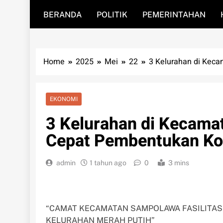
BERANDA
POLITIK
PEMERINTAHAN
Home
2025
Mei
22
3 Kelurahan di Kec
EKONOMI
3 Kelurahan di Kecama
Cepat Pembentukan Ko
admin
1 tahun ago
0
3 mins
“CAMAT KECAMATAN SAMPOLAWA FASILITAS
KELURAHAN MERAH PUTIH”