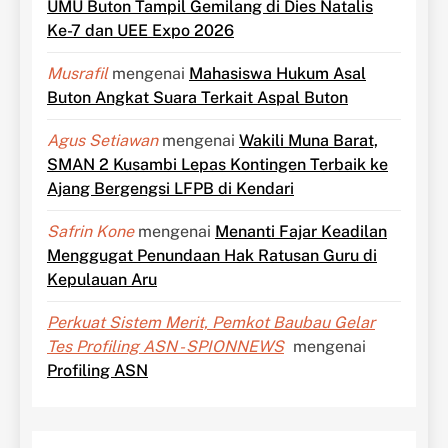
UMU Buton Tampil Gemilang di Dies Natalis
Ke-7 dan UEE Expo 2026
Musrafil
mengenai
Mahasiswa Hukum Asal
Buton Angkat Suara Terkait Aspal Buton
Agus Setiawan
mengenai
Wakili Muna Barat,
SMAN 2 Kusambi Lepas Kontingen Terbaik ke
Ajang Bergengsi LFPB di Kendari
Safrin Kone
mengenai
Menanti Fajar Keadilan
Menggugat Penundaan Hak Ratusan Guru di
Kepulauan Aru
Perkuat Sistem Merit, Pemkot Baubau Gelar
Tes Profiling ASN - SPIONNEWS
mengenai
Profiling ASN