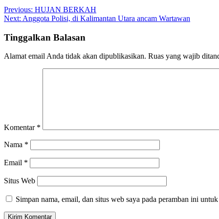
Navigasi
Previous:
HUJAN BERKAH
Next:
Anggota Polisi, di Kalimantan Utara ancam Wartawan
pos
Tinggalkan Balasan
Alamat email Anda tidak akan dipublikasikan.
Ruas yang wajib ditan
Komentar
*
Nama
*
Email
*
Situs Web
Simpan nama, email, dan situs web saya pada peramban ini untuk