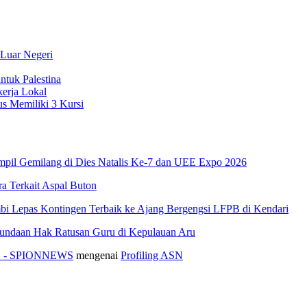
 Luar Negeri
ntuk Palestina
erja Lokal
s Memiliki 3 Kursi
pil Gemilang di Dies Natalis Ke-7 dan UEE Expo 2026
 Terkait Aspal Buton
i Lepas Kontingen Terbaik ke Ajang Bergengsi LFPB di Kendari
nundaan Hak Ratusan Guru di Kepulauan Aru
ASN - SPIONNEWS
mengenai
Profiling ASN