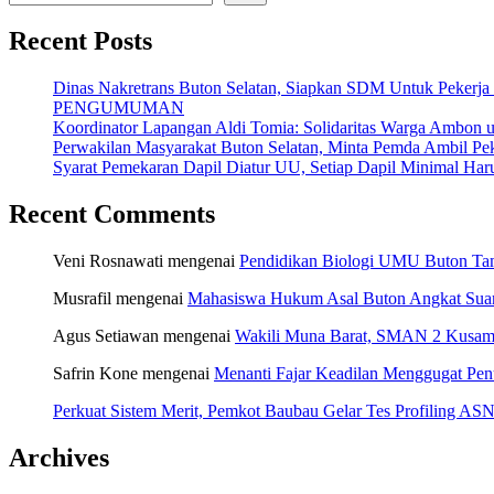
Recent Posts
Dinas Nakretrans Buton Selatan, Siapkan SDM Untuk Pekerja
PENGUMUMAN
Koordinator Lapangan Aldi Tomia: Solidaritas Warga Ambon u
Perwakilan Masyarakat Buton Selatan, Minta Pemda Ambil Pek
Syarat Pemekaran Dapil Diatur UU, Setiap Dapil Minimal Haru
Recent Comments
Veni Rosnawati
mengenai
Pendidikan Biologi UMU Buton Tam
Musrafil
mengenai
Mahasiswa Hukum Asal Buton Angkat Suara
Agus Setiawan
mengenai
Wakili Muna Barat, SMAN 2 Kusamb
Safrin Kone
mengenai
Menanti Fajar Keadilan Menggugat Pe
Perkuat Sistem Merit, Pemkot Baubau Gelar Tes Profiling 
Archives