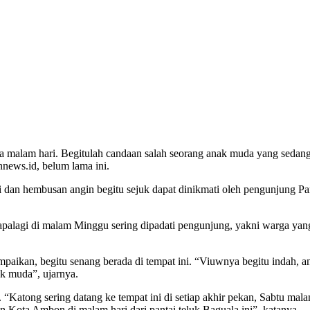
 malam hari. Begitulah candaan salah seorang anak muda yang sedang
ews.id, belum lama ini.
dan hembusan angin begitu sejuk dapat dinikmati oleh pengunjung Pan
apalagi di malam Minggu sering dipadati pengunjung, yakni warga yan
ikan, begitu senang berada di tempat ini. “Viuwnya begitu indah, ang
k muda”, ujarnya.
 “Katong sering datang ke tempat ini di setiap akhir pekan, Sabtu mal
n Kota Ambon di malam hari dari pantai teluk Baguala ini”, katanya.