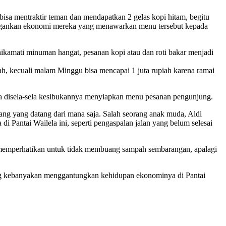
 bisa mentraktir teman dan mendapatkan 2 gelas kopi hitam, begitu
ringankan ekonomi mereka yang menawarkan menu tersebut kepada
enikamati minuman hangat, pesanan kopi atau dan roti bakar menjadi
ah, kecuali malam Minggu bisa mencapai 1 juta rupiah karena ramai
la disela-sela kesibukannya menyiapkan menu pesanan pengunjung.
rang yang datang dari mana saja. Salah seorang anak muda, Aldi
 Pantai Wailela ini, seperti pengaspalan jalan yang belum selesai
ar memperhatikan untuk tidak membuang sampah sembarangan, apalagi
yang kebanyakan menggantungkan kehidupan ekonominya di Pantai