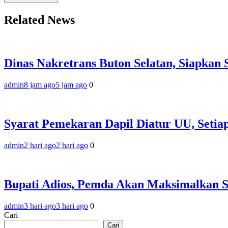
Related News
Dinas Nakretrans Buton Selatan, Siapkan
admin
8 jam ago
5 jam ago
0
Syarat Pemekaran Dapil Diatur UU, Setia
admin
2 hari ago
2 hari ago
0
Bupati Adios, Pemda Akan Maksimalkan 
admin
3 hari ago
3 hari ago
0
Cari
Cari