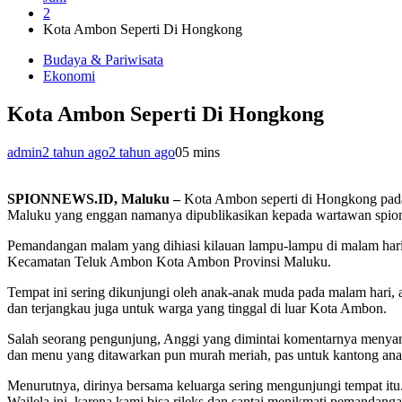
2
Kota Ambon Seperti Di Hongkong
Budaya & Pariwisata
Ekonomi
Kota Ambon Seperti Di Hongkong
admin
2 tahun ago
2 tahun ago
0
5 mins
SPIONNEWS.ID, Maluku –
Kota Ambon seperti di Hongkong pada
Maluku yang enggan namanya dipublikasikan kepada wartawan spionn
Pemandangan malam yang dihiasi kilauan lampu-lampu di malam hari 
Kecamatan Teluk Ambon Kota Ambon Provinsi Maluku.
Tempat ini sering dikunjungi oleh anak-anak muda pada malam hari, 
dan terjangkau juga untuk warga yang tinggal di luar Kota Ambon.
Salah seorang pengunjung, Anggi yang dimintai komentarnya menyampa
dan menu yang ditawarkan pun murah meriah, pas untuk kantong ana
Menurutnya, dirinya bersama keluarga sering mengunjungi tempat itu.
Wailela ini, karena kami bisa rileks dan santai menikmati pemandanga