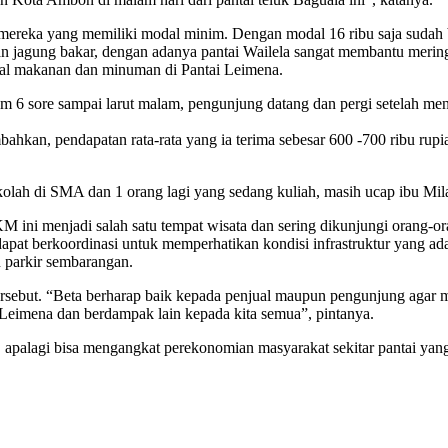
agi mereka yang memiliki modal minim. Dengan modal 16 ribu saja sudah
 dan jagung bakar, dengan adanya pantai Wailela sangat membantu me
jual makanan dan minuman di Pantai Leimena.
 jam 6 sore sampai larut malam, pengunjung datang dan pergi setelah m
hkan, pendapatan rata-rata yang ia terima sebesar 600 -700 ribu rupi
kolah di SMA dan 1 orang lagi yang sedang kuliah, masih ucap ibu Mi
 KM ini menjadi salah satu tempat wisata dan sering dikunjungi orang-o
t berkoordinasi untuk memperhatikan kondisi infrastruktur yang ada di
n parkir sembarangan.
i tersebut. “Beta berharap baik kepada penjual maupun pengunjung ag
eimena dan berdampak lain kepada kita semua”, pintanya.
n, apalagi bisa mengangkat perekonomian masyarakat sekitar pantai 