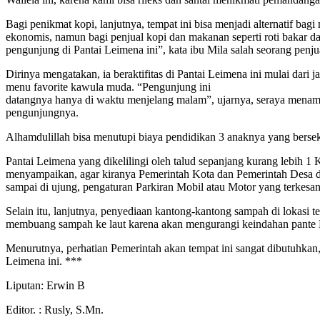
Bagi penikmat kopi, lanjutnya, tempat ini bisa menjadi alternatif b
ekonomis, namun bagi penjual kopi dan makanan seperti roti bakar
pengunjung di Pantai Leimena ini”, kata ibu Mila salah seorang pen
Dirinya mengatakan, ia beraktifitas di Pantai Leimena ini mulai dari
menu favorite kawula muda. “Pengunjung ini
datangnya hanya di waktu menjelang malam”, ujarnya, seraya menamba
pengunjungnya.
Alhamdulillah bisa menutupi biaya pendidikan 3 anaknya yang berse
Pantai Leimena yang dikelilingi oleh talud sepanjang kurang lebih 1
menyampaikan, agar kiranya Pemerintah Kota dan Pemerintah Desa dapa
sampai di ujung, pengaturan Parkiran Mobil atau Motor yang terkesa
Selain itu, lanjutnya, penyediaan kantong-kantong sampah di lokas
membuang sampah ke laut karena akan mengurangi keindahan pante L
Menurutnya, perhatian Pemerintah akan tempat ini sangat dibutuhka
Leimena ini. ***
Liputan: Erwin B
Editor. : Rusly, S.Mn.