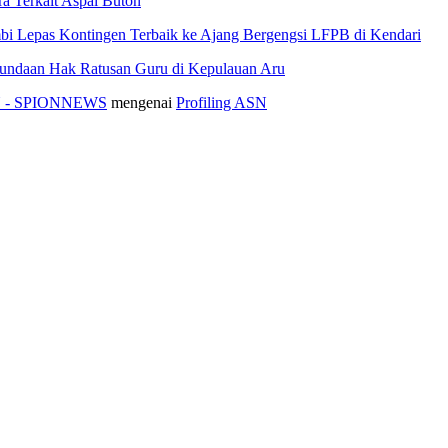
 Terkait Aspal Buton
i Lepas Kontingen Terbaik ke Ajang Bergengsi LFPB di Kendari
nundaan Hak Ratusan Guru di Kepulauan Aru
ASN - SPIONNEWS
mengenai
Profiling ASN