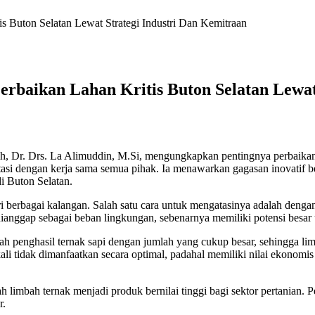
s Buton Selatan Lewat Strategi Industri Dan Kemitraan
erbaikan Lahan Kritis Buton Selatan Lewat
, Dr. Drs. La Alimuddin, M.Si, mengungkapkan pentingnya perbaikan l
iatasi dengan kerja sama semua pihak. Ia menawarkan gagasan inovatif
i Buton Selatan.
ari berbagai kalangan. Salah satu cara untuk mengatasinya adalah deng
anggap sebagai beban lingkungan, sebenarnya memiliki potensi besar u
ah penghasil ternak sapi dengan jumlah yang cukup besar, sehingga l
li tidak dimanfaatkan secara optimal, padahal memiliki nilai ekonomis
h limbah ternak menjadi produk bernilai tinggi bagi sektor pertanian
r.