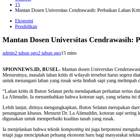
15
Mantan Dosen Universitas Cendrawasih: Perbaikan Lahan Kriti
Ekonomi
Pendidikan
Mantan Dosen Universitas Cendrawasih: P
admin
2 tahun ago
2 tahun ago
1
5 mins
SPIONNEWS.ID, BUSEL-
Mantan dosen Universitas Cenderawasih
Menurutnya, masalah lahan kritis di wilayah tersebut harus segera d
untuk menangani lahan yang rusak serta limbah sapi yang melimpah d
“Lahan kritis di Buton Selatan perlu mendapatkan perhatian serius d
La Alimudin. Ia menambahkan bahwa kotoran sapi, yang selama ini di
Lebih lanjut, dirinya mengungkapkan, Buton Selatan merupakan daer
penanganan khusus. Menurut Dr. La Alimuddin, kotoran sapi sering ka
digunakan untuk memperbaiki kualitas tanah yang rusak.
Ia menjelaskan bahwa teknik
komposting
ini juga berpotensi menguba
tetapi juga menciptakan peluang ekonomi baru bagi masyarakat sekita