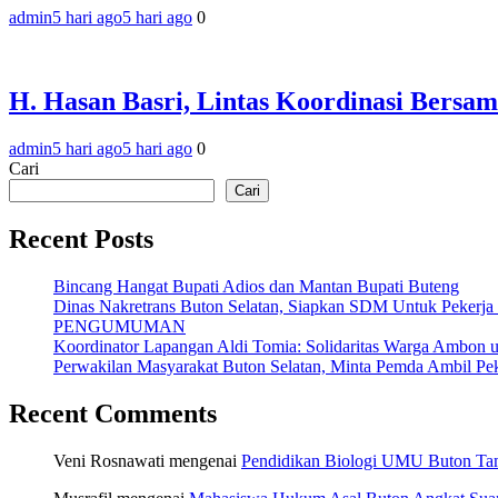
admin
5 hari ago
5 hari ago
0
H. Hasan Basri, Lintas Koordinasi Bersam
admin
5 hari ago
5 hari ago
0
Cari
Cari
Recent Posts
Bincang Hangat Bupati Adios dan Mantan Bupati Buteng
Dinas Nakretrans Buton Selatan, Siapkan SDM Untuk Pekerja
PENGUMUMAN
Koordinator Lapangan Aldi Tomia: Solidaritas Warga Ambon u
Perwakilan Masyarakat Buton Selatan, Minta Pemda Ambil Pek
Recent Comments
Veni Rosnawati
mengenai
Pendidikan Biologi UMU Buton Tam