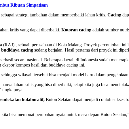
mbut Ribuan Simpatisan
sebagai strategi tambahan dalam memperbaiki lahan kritis.
Cacing
dap
han kritis yang dapat diperbaiki.
Kotoran cacing
adalah sumber nutri
aya (RAJ) , sebuah perusahaan di Kota Malang. Proyek percontohan i
n
budidaya cacing
sedang berjalan. Hasil pertama dari proyek ini dip
i berhasil secara nasional. Beberapa daerah di Indonesia sudah menera
n ekspor kompos hasil dari budidaya cacing ini.
, sehingga wilayah tersebut bisa menjadi model baru dalam pengelolaan 
k hanya lahan kritis yang bisa diperbaiki, tetapi kita juga bisa mencip
,” ungkapnya.
endekatan kolaboratif,
Buton Selatan dapat menjadi contoh sukses ba
t, kita bisa membuat perubahan nyata untuk masa depan Buton Selatan,”