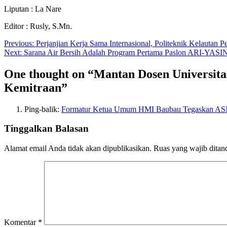
Liputan : La Nare
Editor : Rusly, S.Mn.
Navigasi
Previous:
Perjanjian Kerja Sama Internasional, Politeknik Kelauta
Next:
Sarana Air Bersih Adalah Program Pertama Paslon ARI-YASI
pos
One thought on “
Mantan Dosen Universitas
Kemitraan
”
Ping-balik:
Formatur Ketua Umum HMI Baubau Tegaskan ASN
Tinggalkan Balasan
Alamat email Anda tidak akan dipublikasikan.
Ruas yang wajib ditan
Komentar
*