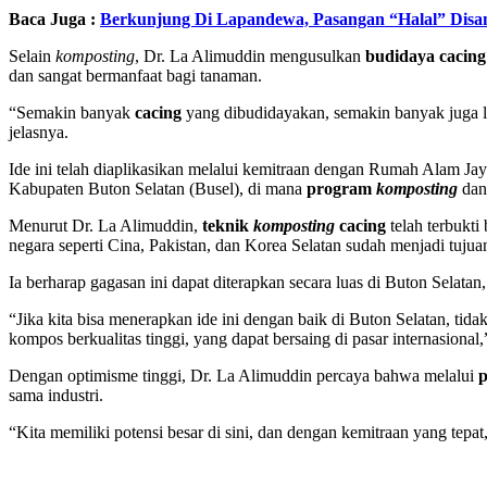
Baca Juga :
Berkunjung Di Lapandewa, Pasangan “Halal” Disa
Selain
komposting
, Dr. La Alimuddin mengusulkan
budidaya cacing
dan sangat bermanfaat bagi tanaman.
“Semakin banyak
cacing
yang dibudidayakan, semakin banyak juga la
jelasnya.
Ide ini telah diaplikasikan melalui kemitraan dengan Rumah Alam J
Kabupaten Buton Selatan (Busel), di mana
program
komposting
da
Menurut Dr. La Alimuddin,
teknik
komposting
cacing
telah terbukt
negara seperti Cina, Pakistan, dan Korea Selatan sudah menjadi tujua
Ia berharap gagasan ini dapat diterapkan secara luas di Buton Selatan
“Jika kita bisa menerapkan ide ini dengan baik di Buton Selatan, tida
kompos berkualitas tinggi, yang dapat bersaing di pasar internasional
Dengan optimisme tinggi, Dr. La Alimuddin percaya bahwa melalui
p
sama industri.
“Kita memiliki potensi besar di sini, dan dengan kemitraan yang tepa