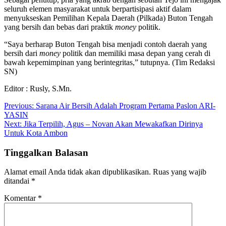
seluruh elemen masyarakat untuk berpartisipasi aktif dalam
menyukseskan Pemilihan Kepala Daerah (Pilkada) Buton Tengah
yang bersih dan bebas dari praktik
money
politik.
“Saya berharap Buton Tengah bisa menjadi contoh daerah yang
bersih dari
money
politik dan memiliki masa depan yang cerah di
bawah kepemimpinan yang berintegritas,” tutupnya. (Tim Redaksi
SN)
Editor : Rusly, S.Mn.
Navigasi
Previous:
Sarana Air Bersih Adalah Program Pertama Paslon ARI-
YASIN
pos
Next:
Jika Terpilih, Agus – Novan Akan Mewakafkan Dirinya
Untuk Kota Ambon
Tinggalkan Balasan
Alamat email Anda tidak akan dipublikasikan.
Ruas yang wajib
ditandai
*
Komentar
*