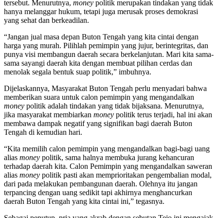
tersebut. Menurutnya,
money
politik merupakan tindakan yang tidak
hanya melanggar hukum, tetapi juga merusak proses demokrasi
yang sehat dan berkeadilan.
“Jangan jual masa depan Buton Tengah yang kita cintai dengan
harga yang murah. Pilihlah pemimpin yang jujur, berintegritas, dan
punya visi membangun daerah secara berkelanjutan. Mari kita sama-
sama sayangi daerah kita dengan membuat pilihan cerdas dan
menolak segala bentuk suap politik,” imbuhnya.
Dijelaskannya, Masyarakat Buton Tengah perlu menyadari bahwa
memberikan suara untuk calon pemimpin yang mengandalkan
money
politik adalah tindakan yang tidak bijaksana. Menurutnya,
jika masyarakat membiarkan
money
politik terus terjadi, hal ini akan
membawa dampak negatif yang signifikan bagi daerah Buton
Tengah di kemudian hari.
“Kita memilih calon pemimpin yang mengandalkan bagi-bagi uang
alias
money
politik, sama halnya membuka jurang kehancuran
terhadap daerah kita. Calon Pemimpin yang mengandalkan saweran
alias
money
politik pasti akan memprioritakan pengembalian modal,
dari pada melakukan pembangunan daerah. Olehnya itu jangan
terpancing dengan uang sedikit tapi akhirnya menghancurkan
daerah Buton Tengah yang kita cintai ini,” tegasnya.
Sebagai penutup, pria yang akrab dengan sebutan Tejo ini mengajak