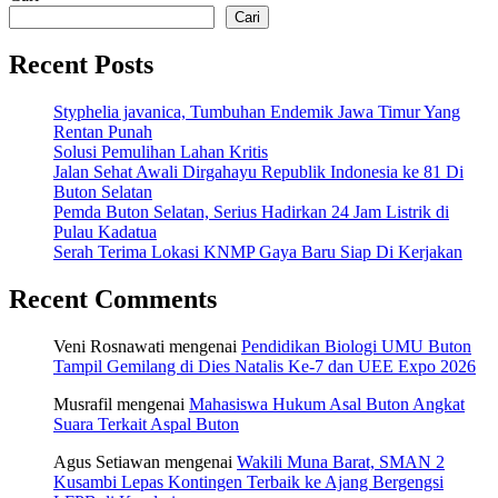
Cari
Recent Posts
Styphelia javanica, Tumbuhan Endemik Jawa Timur Yang
Rentan Punah
Solusi Pemulihan Lahan Kritis
Jalan Sehat Awali Dirgahayu Republik Indonesia ke 81 Di
Buton Selatan
Pemda Buton Selatan, Serius Hadirkan 24 Jam Listrik di
Pulau Kadatua
Serah Terima Lokasi KNMP Gaya Baru Siap Di Kerjakan
Recent Comments
Veni Rosnawati
mengenai
Pendidikan Biologi UMU Buton
Tampil Gemilang di Dies Natalis Ke-7 dan UEE Expo 2026
Musrafil
mengenai
Mahasiswa Hukum Asal Buton Angkat
Suara Terkait Aspal Buton
Agus Setiawan
mengenai
Wakili Muna Barat, SMAN 2
Kusambi Lepas Kontingen Terbaik ke Ajang Bergengsi