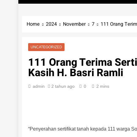
Home
2024
November
7
111 Orang Terima
UNCATEGORIZED
111 Orang Terima Serti
Kasih H. Basri Ramli
admin
2 tahun ago
0
2 mins
“Penyerahan sertifikat tanah kepada 111 warga So