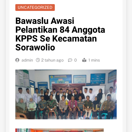
UNCATEGORIZED
Bawaslu Awasi
Pelantikan 84 Anggota
KPPS Se Kecamatan
Sorawolio
admin
2 tahun ago
0
1 mins