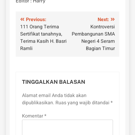
Editor : Harry
Navigasi
Previous:
Next:
111 Orang Terima
Kontroversi
pos
Sertifikat tanahnya,
Pembangunan SMA
Terima Kasih H. Basri
Negeri 4 Seram
Ramli
Bagian Timur
TINGGALKAN BALASAN
Alamat email Anda tidak akan
dipublikasikan.
Ruas yang wajib ditandai
*
Komentar
*