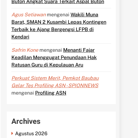
Buton Angkat Suara Terkait Aspal Buton
Agus Setiawan
mengenai
Wakili Muna
Barat, SMAN 2 Kusambi Lepas Kontingen
Terbaik ke Ajang Bergengsi LFPB di
Kendari
Safrin Kone
mengenai
Menanti Fajar
Keadilan Menggugat Penundaan Hak
Ratusan Guru di Kepulauan Aru
Perkuat Sistem Merit, Pemkot Baubau
Gelar Tes Profiling ASN - SPIONNEWS
mengenai
Profiling ASN
Archives
Agustus 2026