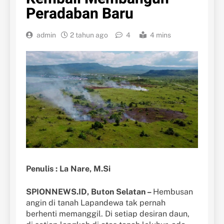
Peradaban Baru
admin
2 tahun ago
4
4 mins
Penulis : La Nare, M.Si
SPIONNEWS.ID, Buton Selatan –
Hembusan
angin di tanah Lapandewa tak pernah
berhenti memanggil. Di setiap desiran daun,