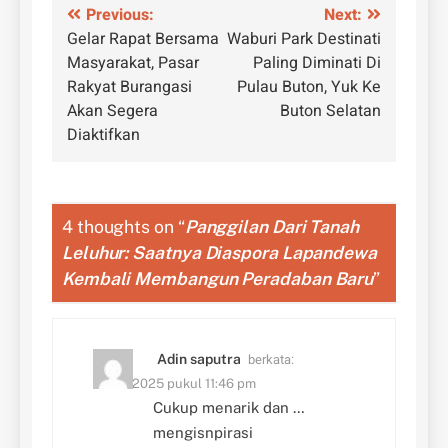
Navigasi
Previous:
Next:
Gelar Rapat Bersama
Waburi Park Destinati
pos
Masyarakat, Pasar
Paling Diminati Di
Rakyat Burangasi
Pulau Buton, Yuk Ke
Akan Segera
Buton Selatan
Diaktifkan
4 thoughts on “
Panggilan Dari Tanah
Leluhur: Saatnya Diaspora Lapandewa
Kembali Membangun Peradaban Baru
”
berkata:
Adin saputra
26/01/2025 pukul 11:46 pm
Cukup menarik dan …
mengisnpirasi