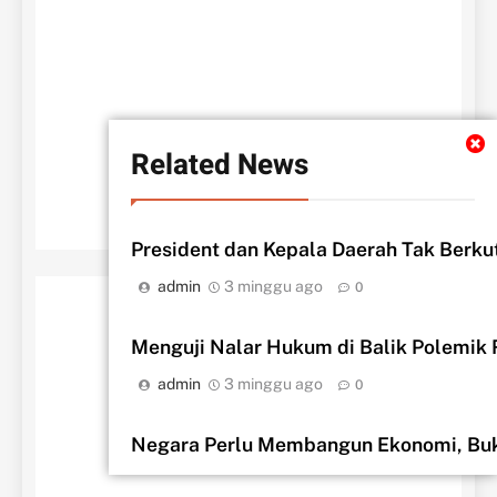
Related News
President dan Kepala Daerah Tak Berku
admin
3 minggu ago
0
‎Menguji Nalar Hukum di Balik Polemik
admin
3 minggu ago
0
Negara Perlu Membangun Ekonomi, Buk
admin
1 bulan ago
0