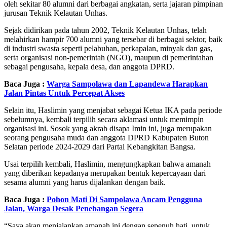
oleh sekitar 80 alumni dari berbagai angkatan, serta jajaran pimpinan
jurusan Teknik Kelautan Unhas.
Sejak didirikan pada tahun 2002, Teknik Kelautan Unhas, telah
melahirkan hampir 700 alumni yang tersebar di berbagai sektor, baik
di industri swasta seperti pelabuhan, perkapalan, minyak dan gas,
serta organisasi non-pemerintah (NGO), maupun di pemerintahan
sebagai pengusaha, kepala desa, dan anggota DPRD.
Baca Juga :
Warga Sampolawa dan Lapandewa Harapkan
Jalan Pintas Untuk Percepat Akses
Selain itu, Haslimin yang menjabat sebagai Ketua IKA pada periode
sebelumnya, kembali terpilih secara aklamasi untuk memimpin
organisasi ini. Sosok yang akrab disapa Imin ini, juga merupakan
seorang pengusaha muda dan anggota DPRD Kabupaten Buton
Selatan periode 2024-2029 dari Partai Kebangkitan Bangsa.
Usai terpilih kembali, Haslimin, mengungkapkan bahwa amanah
yang diberikan kepadanya merupakan bentuk kepercayaan dari
sesama alumni yang harus dijalankan dengan baik.
Baca Juga :
Pohon Mati Di Sampolawa Ancam Pengguna
Jalan, Warga Desak Penebangan Segera
“Saya akan menjalankan amanah ini dengan sepenuh hati, untuk