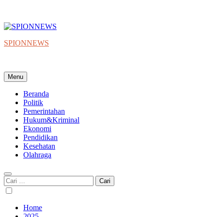
SPIONNEWS
Beta IKO = Independent, Konstruktif & Objektif
Menu
Beranda
Politik
Pemerintahan
Hukum&Kriminal
Ekonomi
Pendidikan
Kesehatan
Olahraga
Cari
untuk:
Home
2025