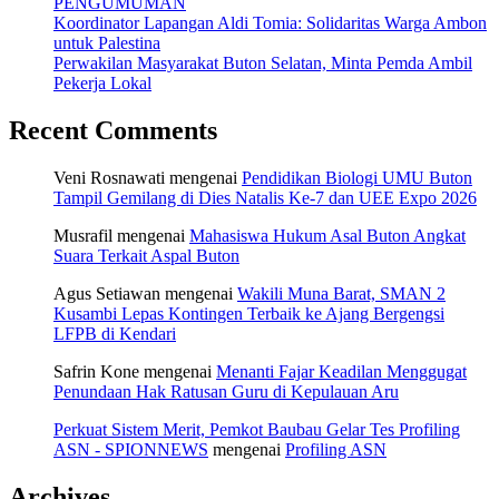
PENGUMUMAN
Koordinator Lapangan Aldi Tomia: Solidaritas Warga Ambon
untuk Palestina
Perwakilan Masyarakat Buton Selatan, Minta Pemda Ambil
Pekerja Lokal
Recent Comments
Veni Rosnawati
mengenai
Pendidikan Biologi UMU Buton
Tampil Gemilang di Dies Natalis Ke-7 dan UEE Expo 2026
Musrafil
mengenai
Mahasiswa Hukum Asal Buton Angkat
Suara Terkait Aspal Buton
Agus Setiawan
mengenai
Wakili Muna Barat, SMAN 2
Kusambi Lepas Kontingen Terbaik ke Ajang Bergengsi
LFPB di Kendari
Safrin Kone
mengenai
Menanti Fajar Keadilan Menggugat
Penundaan Hak Ratusan Guru di Kepulauan Aru
Perkuat Sistem Merit, Pemkot Baubau Gelar Tes Profiling
ASN - SPIONNEWS
mengenai
Profiling ASN
Archives