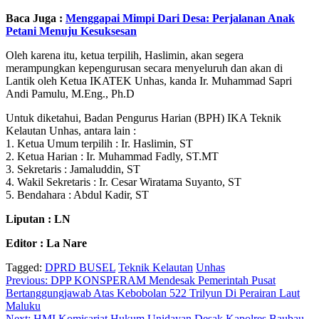
Baca Juga :
Menggapai Mimpi Dari Desa: Perjalanan Anak
Petani Menuju Kesuksesan
Oleh karena itu, ketua terpilih, Haslimin, akan segera
merampungkan kepengurusan secara menyeluruh dan akan di
Lantik oleh Ketua IKATEK Unhas, kanda Ir. Muhammad Sapri
Andi Pamulu, M.Eng., Ph.D
Untuk diketahui, Badan Pengurus Harian (BPH) IKA Teknik
Kelautan Unhas, antara lain :
1. Ketua Umum terpilih : Ir. Haslimin, ST
2. Ketua Harian : Ir. Muhammad Fadly, ST.MT
3. Sekretaris : Jamaluddin, ST
4. Wakil Sekretaris : Ir. Cesar Wiratama Suyanto, ST
5. Bendahara : Abdul Kadir, ST
Liputan : LN
Editor : La Nare
Tagged:
DPRD BUSEL
Teknik Kelautan
Unhas
Navigasi
Previous:
DPP KONSPERAM Mendesak Pemerintah Pusat
Bertanggungjawab Atas Kebobolan 522 Trilyun Di Perairan Laut
pos
Maluku
Next:
HMI Komisariat Hukum Unidayan Desak Kapolres Baubau,