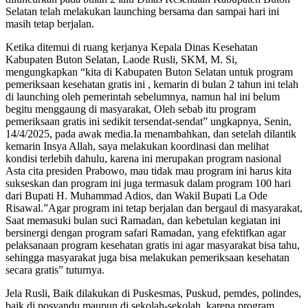
Selatan telah melakukan launching bersama dan sampai hari ini
masih tetap berjalan.
Ketika ditemui di ruang kerjanya Kepala Dinas Kesehatan
Kabupaten Buton Selatan, Laode Rusli, SKM, M. Si,
mengungkapkan “kita di Kabupaten Buton Selatan untuk program
pemeriksaan kesehatan gratis ini , kemarin di bulan 2 tahun ini telah
di launching oleh pemerintah sebelumnya, namun hal ini belum
begitu menggaung di masyarakat, Oleh sebab itu program
pemeriksaan gratis ini sedikit tersendat-sendat” ungkapnya, Senin,
14/4/2025, pada awak media.Ia menambahkan, dan setelah dilantik
kemarin Insya Allah, saya melakukan koordinasi dan melihat
kondisi terlebih dahulu, karena ini merupakan program nasional
Asta cita presiden Prabowo, mau tidak mau program ini harus kita
sukseskan dan program ini juga termasuk dalam program 100 hari
dari Bupati H. Muhammad Adios, dan Wakil Bupati La Ode
Risawal.”Agar program ini tetap berjalan dan bergaul di masyarakat,
Saat memasuki bulan suci Ramadan, dan kebetulan kegiatan ini
bersinergi dengan program safari Ramadan, yang efektifkan agar
pelaksanaan program kesehatan gratis ini agar masyarakat bisa tahu,
sehingga masyarakat juga bisa melakukan pemeriksaan kesehatan
secara gratis” tuturnya.
Jela Rusli, Baik dilakukan di Puskesmas, Puskud, pemdes, polindes,
baik di posyandu maupun di sekolah-sekolah, karena program