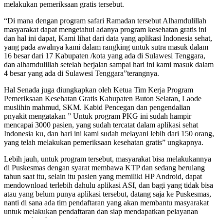
melakukan pemeriksaan gratis tersebut.
“Di mana dengan program safari Ramadan tersebut Alhamdulillah
masyarakat dapat mengetahui adanya program kesehatan gratis ini
dan hal ini dapat, Kami lihat dari data yang aplikasi Indonesia sehat,
yang pada awalnya kami dalam rangking untuk sutra masuk dalam
16 besar dari 17 Kabupaten /kota yang ada di Sulawesi Tenggara,
dan alhamdulillah setelah berjalan sampai hari ini kami masuk dalam
4 besar yang ada di Sulawesi Tenggara”terangnya.
Hal Senada juga diungkapkan oleh Ketua Tim Kerja Program
Pemeriksaan Kesehatan Gratis Kabupaten Buton Selatan, Laode
muslihin mahmud, SKM. Kabid Pencegan dan pengendalian
pnyakit mengatakan ” Untuk program PKG ini sudah hampir
mencapai 3000 pasien, yang sudah tercatat dalam aplikasi sehat
Indonesia ku, dan hari ini kami sudah melayani lebih dari 150 orang,
yang telah melakukan pemeriksaan kesehatan gratis” ungkapnya.
Lebih jauh, untuk program tersebut, masyarakat bisa melakukannya
di Puskesmas dengan syarat membawa KTP dan sedang berulang
tahun saat itu, selain itu pasien yang memiliki HP Android, dapat
mendownload terlebih dahulu aplikasi ASI, dan bagi yang tidak bisa
atau yang belum punya aplikasi tersebut, datang saja ke Puskesmas,
nanti di sana ada tim pendaftaran yang akan membantu masyarakat
untuk melakukan pendaftaran dan siap mendapatkan pelayanan