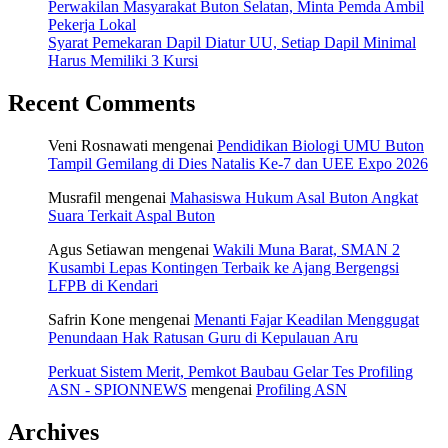
Perwakilan Masyarakat Buton Selatan, Minta Pemda Ambil
Pekerja Lokal
Syarat Pemekaran Dapil Diatur UU, Setiap Dapil Minimal
Harus Memiliki 3 Kursi
Recent Comments
Veni Rosnawati
mengenai
Pendidikan Biologi UMU Buton
Tampil Gemilang di Dies Natalis Ke-7 dan UEE Expo 2026
Musrafil
mengenai
Mahasiswa Hukum Asal Buton Angkat
Suara Terkait Aspal Buton
Agus Setiawan
mengenai
Wakili Muna Barat, SMAN 2
Kusambi Lepas Kontingen Terbaik ke Ajang Bergengsi
LFPB di Kendari
Safrin Kone
mengenai
Menanti Fajar Keadilan Menggugat
Penundaan Hak Ratusan Guru di Kepulauan Aru
Perkuat Sistem Merit, Pemkot Baubau Gelar Tes Profiling
ASN - SPIONNEWS
mengenai
Profiling ASN
Archives