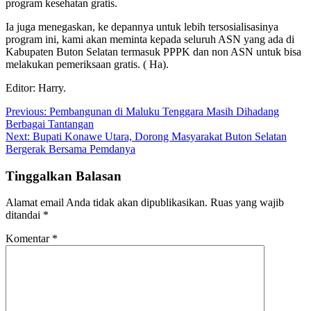
program kesehatan gratis.
Ia juga menegaskan, ke depannya untuk lebih tersosialisasinya
program ini, kami akan meminta kepada seluruh ASN yang ada di
Kabupaten Buton Selatan termasuk PPPK dan non ASN untuk bisa
melakukan pemeriksaan gratis. ( Ha).
Editor: Harry.
Navigasi
Previous:
Pembangunan di Maluku Tenggara Masih Dihadang
Berbagai Tantangan
pos
Next:
Bupati Konawe Utara, Dorong Masyarakat Buton Selatan
Bergerak Bersama Pemdanya
Tinggalkan Balasan
Alamat email Anda tidak akan dipublikasikan.
Ruas yang wajib
ditandai
*
Komentar
*