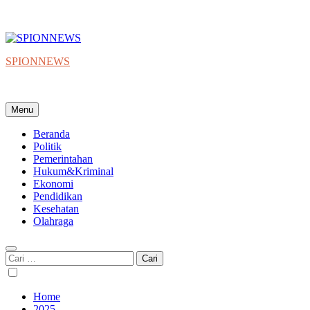
SPIONNEWS
Beta IKO = Independent, Konstruktif & Objektif
Menu
Beranda
Politik
Pemerintahan
Hukum&Kriminal
Ekonomi
Pendidikan
Kesehatan
Olahraga
Cari
untuk:
Home
2025