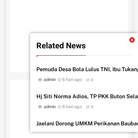
BERANDA
TENTANG KAMI
REDAKSI
DISCLAMER
LocalNews - Modern WordPress Theme. All Rights Reserved
BlazeThemes
2026.. Free Theme By
.
Related News
Pemuda Desa Bola Lulus TNI, Ibu Tuka
admin
6 hari ago
0
Hj Siti Norma Adios, TP PKK Buton Se
admin
6 hari ago
0
Jaelani Dorong UMKM Perikanan Bauba
admin
2 minggu ago
0