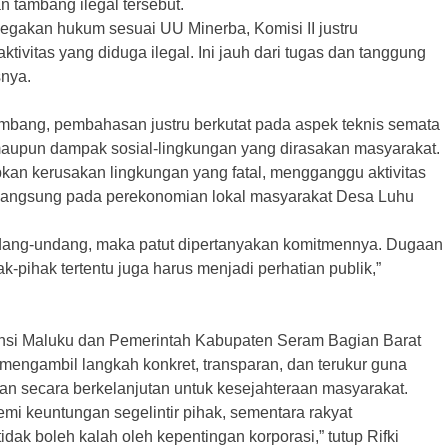
tambang ilegal tersebut.
gakan hukum sesuai UU Minerba, Komisi II justru
tivitas yang diduga ilegal. Ini jauh dari tugas dan tanggung
nya.
mbang, pembahasan justru berkutat pada aspek teknis semata
maupun dampak sosial-lingkungan yang dirasakan masyarakat.
bkan kerusakan lingkungan yang fatal, mengganggu aktivitas
 langsung pada perekonomian lokal masyarakat Desa Luhu
ndang-undang, maka patut dipertanyakan komitmennya. Dugaan
-pihak tertentu juga harus menjadi perhatian publik,”
si Maluku dan Pemerintah Kabupaten Seram Bagian Barat
i mengambil langkah konkret, transparan, dan terukur guna
 secara berkelanjutan untuk kesejahteraan masyarakat.
mi keuntungan segelintir pihak, sementara rakyat
k boleh kalah oleh kepentingan korporasi,” tutup Rifki