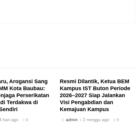
ru, Arogansi Sang
Resmi Dilantik, Ketua BEM
IMM Kota Baubau:
Kampus IST Buton Periode
enjaga Perserikatan
2026–2027 Siap Jalankan
adi Terdakwa di
Visi Pengabdian dan
endiri
Kemajuan Kampus
4 hari ago
admin
2 minggu ago
0
0