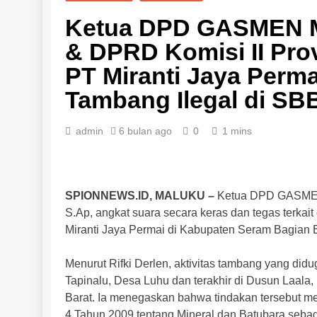
Ketua DPD GASMEN M
& DPRD Komisi II Pro
PT Miranti Jaya Perm
Tambang Ilegal di SB
admin
6 bulan ago
0
1 mins
SPIONNEWS.ID, MALUKU –
Ketua DPD GASMEN 
S.Ap, angkat suara secara keras dan tegas terkai
Miranti Jaya Permai di Kabupaten Seram Bagian B
Menurut Rifki Derlen, aktivitas tambang yang didug
Tapinalu, Desa Luhu dan terakhir di Dusun Laal
Barat. Ia menegaskan bahwa tindakan tersebut 
4 Tahun 2009 tentang Mineral dan Batubara seb