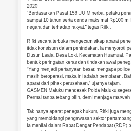
2020.
“Berdasarkan Pasal 158 UU Minerba, pelaku pena
sampai 10 tahun serta denda maksimal Rp100 milia
negara dan terhadap rakyat,” tegas Rifki.
Rifki secara terbuka mengecam sikap aparat pene
tidak konsisten dalam penindakan. Ia menyoroti pe
Dusun Laala, Desa Loki, Kecamatan Huamual. Pa
bentuk peringatan keras dan tindakan awal penega
“Yang menjadi pertanyaan besar, mengapa police l
masih beroperasi, maka ini adalah pembiaran. B
aparat dari pihak perusahaan,” ujarnya tajam.
GASMEN Maluku mendesak Polda Maluku segera 
Permai tanpa tebang pilih, demi menjaga marwah
Tak hanya aparat penegak hukum, Rifki juga meng
yang membidangi pengawasan sektor pertamban
Ia menilai dalam Rapat Dengar Pendapat (RDP) pad