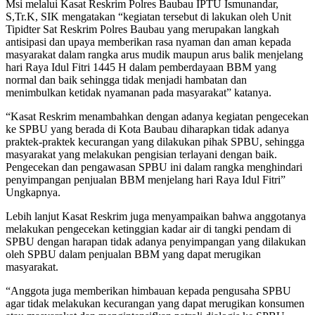
Msi melalui Kasat Reskrim Polres Baubau IPTU Ismunandar,
S,Tr.K, SIK mengatakan “kegiatan tersebut di lakukan oleh Unit
Tipidter Sat Reskrim Polres Baubau yang merupakan langkah
antisipasi dan upaya memberikan rasa nyaman dan aman kepada
masyarakat dalam rangka arus mudik maupun arus balik menjelang
hari Raya Idul Fitri 1445 H dalam pemberdayaan BBM yang
normal dan baik sehingga tidak menjadi hambatan dan
menimbulkan ketidak nyamanan pada masyarakat” katanya.
“Kasat Reskrim menambahkan dengan adanya kegiatan pengecekan
ke SPBU yang berada di Kota Baubau diharapkan tidak adanya
praktek-praktek kecurangan yang dilakukan pihak SPBU, sehingga
masyarakat yang melakukan pengisian terlayani dengan baik.
Pengecekan dan pengawasan SPBU ini dalam rangka menghindari
penyimpangan penjualan BBM menjelang hari Raya Idul Fitri”
Ungkapnya.
Lebih lanjut Kasat Reskrim juga menyampaikan bahwa anggotanya
melakukan pengecekan ketinggian kadar air di tangki pendam di
SPBU dengan harapan tidak adanya penyimpangan yang dilakukan
oleh SPBU dalam penjualan BBM yang dapat merugikan
masyarakat.
“Anggota juga memberikan himbauan kepada pengusaha SPBU
agar tidak melakukan kecurangan yang dapat merugikan konsumen