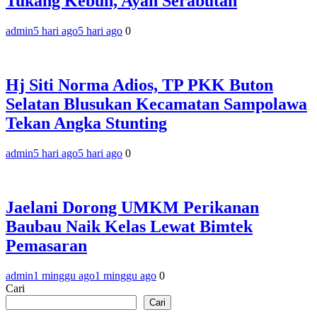
Tukang Kebun, Ayah Serabutan
admin
5 hari ago
5 hari ago
0
Hj Siti Norma Adios, TP PKK Buton
Selatan Blusukan Kecamatan Sampolawa
Tekan Angka Stunting
admin
5 hari ago
5 hari ago
0
Jaelani Dorong UMKM Perikanan
Baubau Naik Kelas Lewat Bimtek
Pemasaran
admin
1 minggu ago
1 minggu ago
0
Cari
Cari