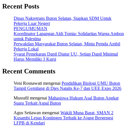
Recent Posts
Dinas Nakretrans Buton Selatan, Siapkan SDM Untuk
Pekerja Luar Negeri
PENGUMUMAN
Koordinator Lapangan Aldi Tomia: Solidaritas Warga Ambon
untuk Palestina
Perwakilan Masyarakat Buton Selatan, Minta Pemda Ambil
Pekerja Lokal
Syarat Pemekaran Dapil Diatur UU, Setiap Dapil Minimal
Harus Memiliki 3 Kursi
Recent Comments
Veni Rosnawati
mengenai
Pendidikan Biologi UMU Buton
Tampil Gemilang di Dies Natalis Ke-7 dan UEE Expo 2026
Musrafil
mengenai
Mahasiswa Hukum Asal Buton Angkat
Suara Terkait Aspal Buton
Agus Setiawan
mengenai
Wakili Muna Barat, SMAN 2
Kusambi Lepas Kontingen Terbaik ke Ajang Bergengsi
LFPB di Kendari