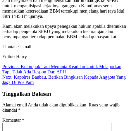
atau masyarakat dan mengintensifkan patroli dialogis ke SPBU
untuk mengantisipasi terjadinya gangguan Kamtibmas serta
memastikan ketersediaan BBM tercukupi menjelang hari raya Idul
Fitri 1445 H” ujarnya.
Kami akan melakukan upaya penegakan hukum apabila ditemukan
terhadap pengelola SPBU yang melakukan kecurangan atau
penyimpangan terhadap penjualan BBM terhadap masyarakat.
Liputan : Ismail
Editor: Harry
Navigasi
Previous:
Kelompok Tani Meminta Keadilan Untuk Melaporkan
Tapi Tidak Ada Respon Dari APH
pos
Next:
Kapolres Baubau, Berikan Bingkisan Kepada Anggota Yang
Jaga Di Pos Pam
Tinggalkan Balasan
Alamat email Anda tidak akan dipublikasikan.
Ruas yang wajib
ditandai
*
Komentar
*