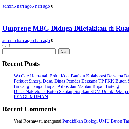
admin
5 hari ago
5 hari ago
0
Ompreng MBG Diduga Diletakkan di Ruang
admin
5 hari ago
5 hari ago
0
Cari
Cari
Recent Posts
Wa Ode Hamsinah Bolu, Kota Baubau Kolaborasi Bersama B
Perkuat Sinergi Desa, Dinas Pemdes Bersama TP PKK Buton S
Bincang Hangat Bupati Adios dan Mantan Bupati Buteng
Dinas Nakretrans Buton Selatan, Siapkan SDM Untuk Pekerja
PENGUMUMAN
Recent Comments
Veni Rosnawati
mengenai
Pendidikan Biologi UMU Buton Tam