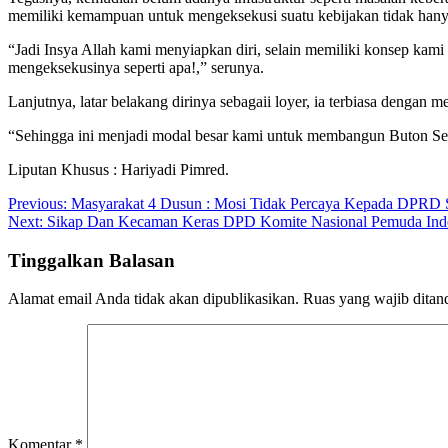
memiliki kemampuan untuk mengeksekusi suatu kebijakan tidak hany
“Jadi Insya Allah kami menyiapkan diri, selain memiliki konsep ka
mengeksekusinya seperti apa!,” serunya.
Lanjutnya, latar belakang dirinya sebagaii loyer, ia terbiasa dengan 
“Sehingga ini menjadi modal besar kami untuk membangun Buton Selat
Liputan Khusus : Hariyadi Pimred.
Navigasi
Previous:
Masyarakat 4 Dusun : Mosi Tidak Percaya Kepada DPR
Next:
Sikap Dan Kecaman Keras DPD Komite Nasional Pemuda Indon
pos
Tinggalkan Balasan
Alamat email Anda tidak akan dipublikasikan.
Ruas yang wajib ditan
Komentar
*