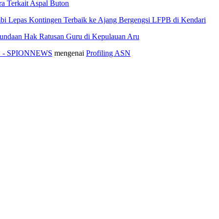
 Terkait Aspal Buton
i Lepas Kontingen Terbaik ke Ajang Bergengsi LFPB di Kendari
nundaan Hak Ratusan Guru di Kepulauan Aru
ASN - SPIONNEWS
mengenai
Profiling ASN