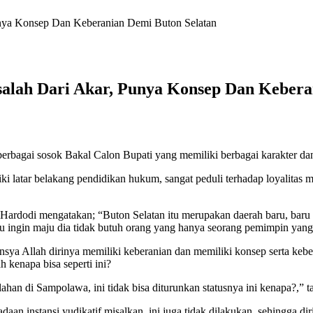
nya Konsep Dan Keberanian Demi Buton Selatan
alah Dari Akar, Punya Konsep Dan Kebera
 berbagai sosok Bakal Calon Bupati yang memiliki berbagai karakter
ki latar belakang pendidikan hukum, sangat peduli terhadap loyalitas
, Hardodi mengatakan; “Buton Selatan itu merupakan daerah baru, baru
 ingin maju dia tidak butuh orang yang hanya seorang pemimpin yang 
 Insya Allah dirinya memiliki keberanian dan memiliki konsep serta k
 kenapa bisa seperti ini?
ahan di Sampolawa, ini tidak bisa diturunkan statusnya ini kenapa?,” 
daan instansi yudikatif misalkan, ini juga tidak dilakukan, sehingga