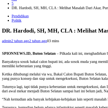
5
DR. Hardodi, SH, MH, CLA : Melihat Masalah Dari Akar, Pu
Pendidikan
Politik
DR. Hardodi, SH, MH, CLA : Melihat Mas
admin
2 tahun ago
2 tahun ago
0
3 mins
SPIONNEWS.ID, Buton Selatan
– Pilkada kali ini, menghadirkan
Banyaknya sosok bakal calon bupati ini, ada sosok muda yang memili
memiliki keberanian yang tinggi.
Ketika dihubungi melalui via wa, Bakal Calon Bupati Buton Selatan
yang punya konsep dan siap untuk mengeksekusi, Buton Selatan kalau
Tuturnya lagi, tapi tidak punya keberanian untuk mengeksekusi, dan
dari awal mekar menjadi Buton Selatan sampai hari ini belum jadi, Nah
“Nah kemudian ada banyak kebijakan-kebijakan lain seperti masalah l
Tegasnya, kemudian belum adanya infastruktur seperti masalah kebera