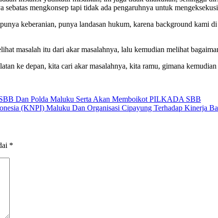
a sebatas mengkonsep tapi tidak ada pengaruhnya untuk mengeksekusi
mi punya keberanian, punya landasan hukum, karena background kami d
melihat masalah itu dari akar masalahnya, lalu kemudian melihat bagaima
an ke depan, kita cari akar masalahnya, kita ramu, gimana kemudian k
D SBB Dan Polda Maluku Serta Akan Memboikot PILKADA SBB
esia (KNPI) Maluku Dan Organisasi Cipayung Terhadap Kinerja Bal
dai
*