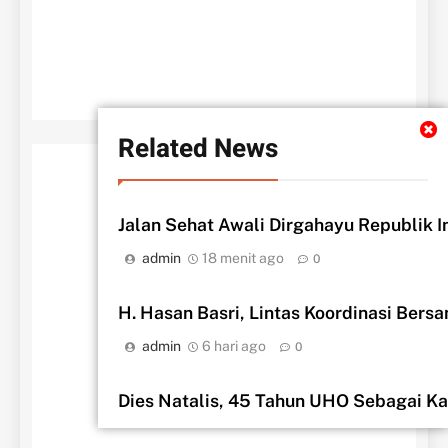
BERANDA
TENTANG KAMI
REDAKSI
DISCLAMER
LocalNews - Modern WordPress Theme. All Rights Reserved
BlazeThemes
2026.. Free Theme By
.
Related News
Jalan Sehat Awali Dirgahayu Republik I
admin
18 menit ago
0
H. Hasan Basri, Lintas Koordinasi Bers
admin
6 hari ago
0
‎Dies Natalis, 45 Tahun UHO Sebagai K
admin
6 hari ago
0