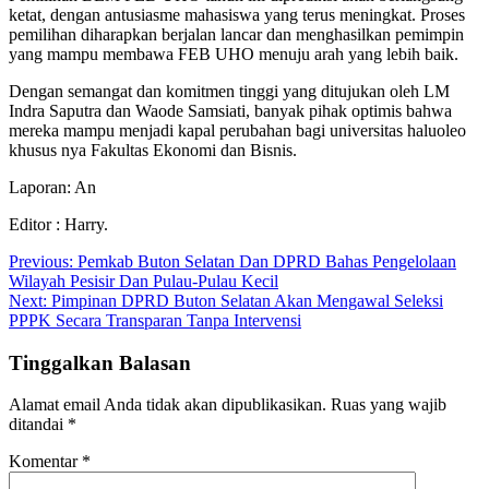
ketat, dengan antusiasme mahasiswa yang terus meningkat. Proses
pemilihan diharapkan berjalan lancar dan menghasilkan pemimpin
yang mampu membawa FEB UHO menuju arah yang lebih baik.
Dengan semangat dan komitmen tinggi yang ditujukan oleh LM
Indra Saputra dan Waode Samsiati, banyak pihak optimis bahwa
mereka mampu menjadi kapal perubahan bagi universitas haluoleo
khusus nya Fakultas Ekonomi dan Bisnis.
Laporan: An
Editor : Harry.
Navigasi
Previous:
Pemkab Buton Selatan Dan DPRD Bahas Pengelolaan
Wilayah Pesisir Dan Pulau-Pulau Kecil
pos
Next:
Pimpinan DPRD Buton Selatan Akan Mengawal Seleksi
PPPK Secara Transparan Tanpa Intervensi
Tinggalkan Balasan
Alamat email Anda tidak akan dipublikasikan.
Ruas yang wajib
ditandai
*
Komentar
*