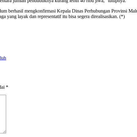
ntara jumlah penduduknya kurang lebih 40 ribu jiwa,” tutupnya.
belum berhasil mengkonfirmasi Kepala Dinas Perhubungan Provinsi Malu
ang layak dan representatif itu bisa segera direalisasikan. (*)
luh
dai
*