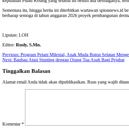
kepulauan Pulau Kelang yang selama ini belum ada dermaganya, seme
Sementara itu, hingga berita ini diterbitkan wartawan spionnews.id 
berharap semoga di tahun anggaran 2026 proyek pembangunan dermaga y
Liputan: LOH
Editor:
Rusly, S.Mn.
Navigasi
Previous:
Program Petani Milenial, Anak Muda Buton Selatan Menge
Next:
Baubau Atasi Stunting dengan Orang Tua Asuh Bagi Pejabat
pos
Tinggalkan Balasan
Alamat email Anda tidak akan dipublikasikan.
Ruas yang wajib ditan
Komentar
*