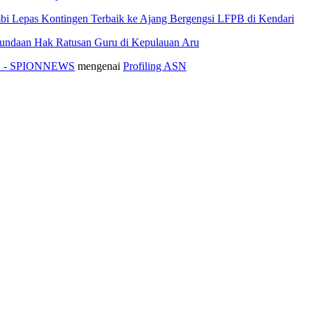
i Lepas Kontingen Terbaik ke Ajang Bergengsi LFPB di Kendari
nundaan Hak Ratusan Guru di Kepulauan Aru
ASN - SPIONNEWS
mengenai
Profiling ASN