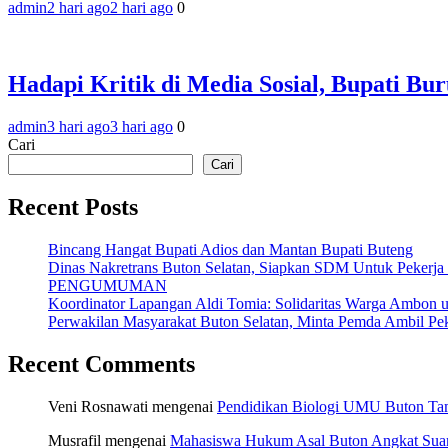
admin
2 hari ago
2 hari ago
0
Hadapi Kritik di Media Sosial, Bupati B
admin
3 hari ago
3 hari ago
0
Cari
Cari
Recent Posts
Bincang Hangat Bupati Adios dan Mantan Bupati Buteng
Dinas Nakretrans Buton Selatan, Siapkan SDM Untuk Pekerja
PENGUMUMAN
Koordinator Lapangan Aldi Tomia: Solidaritas Warga Ambon u
Perwakilan Masyarakat Buton Selatan, Minta Pemda Ambil Pek
Recent Comments
Veni Rosnawati
mengenai
Pendidikan Biologi UMU Buton Tam
Musrafil
mengenai
Mahasiswa Hukum Asal Buton Angkat Suara