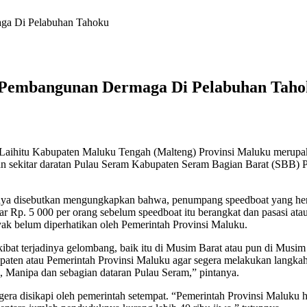
ga Di Pelabuhan Tahoku
 Pembangunan Dermaga Di Pelabuhan Tah
aihitu Kabupaten Maluku Tengah (Malteng) Provinsi Maluku merupaka
 sekitar daratan Pulau Seram Kabupaten Seram Bagian Barat (SBB) Pr
nya disebutkan mengungkapkan bahwa, penumpang speedboat yang hen
r Rp. 5 000 per orang sebelum speedboat itu berangkat dan pasasi ata
k belum diperhatikan oleh Pemerintah Provinsi Maluku.
 akibat terjadinya gelombang, baik itu di Musim Barat atau pun di Mus
upaten atau Pemerintah Provinsi Maluku agar segera melakukan langk
 Manipa dan sebagian dataran Pulau Seram,” pintanya.
gera disikapi oleh pemerintah setempat. “Pemerintah Provinsi Maluku 