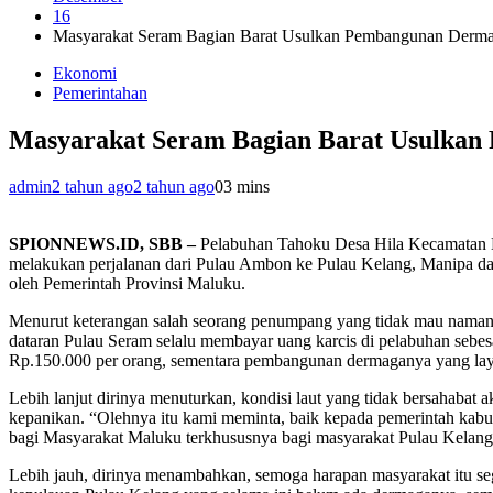
16
Masyarakat Seram Bagian Barat Usulkan Pembangunan Derma
Ekonomi
Pemerintahan
Masyarakat Seram Bagian Barat Usulkan
admin
2 tahun ago
2 tahun ago
0
3 mins
SPIONNEWS.ID, SBB –
Pelabuhan Tahoku Desa Hila Kecamatan L
melakukan perjalanan dari Pulau Ambon ke Pulau Kelang, Manipa dan
oleh Pemerintah Provinsi Maluku.
Menurut keterangan salah seorang penumpang yang tidak mau nama
dataran Pulau Seram selalu membayar uang karcis di pelabuhan sebesa
Rp.150.000 per orang, sementara pembangunan dermaganya yang laya
Lebih lanjut dirinya menuturkan, kondisi laut yang tidak bersahabat
kepanikan. “Olehnya itu kami meminta, baik kepada pemerintah kab
bagi Masyarakat Maluku terkhususnya bagi masyarakat Pulau Kelang,
Lebih jauh, dirinya menambahkan, semoga harapan masyarakat itu se