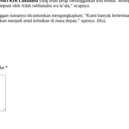
Suci Kris Lukmana
yang telah pergi meninggalkan kita semua. Semo
mpuni oleh Allah subhanahu wa ta’ala,” ucapnya.
g enggan namanya dicantumkan mengungkapkan; “Kami banyak berterim
kan menjadi amal kebaikan di masa depan,” ujarnya. (Ha).
dai
*