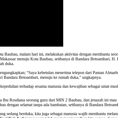
 Baubau, malam hari ini, melakukan aktivitas dengan membantu seoran
i Makassar menuju Kota Baubau, setibanya di Bandara Betoambari, H.
ah duka.
engungkapkan; “Saya kebetulan menerima telepon dari Paman Almarhu
ari Bandara Betoambari, menuju ke rumah duka,” ungkapnya.
a kepedulian terhadap sesama manusia dan kewajiban sebagai umat mu
rtama Ibu Rosdiana seorang guru dari MIN 2 Baubau, dan jenazah ini 
aubau dengan selamat tanpa ada hambatan, setibanya di Bandara Betoa
 sedang berduka, kita juga sebagai manusia wajib membantu melanca