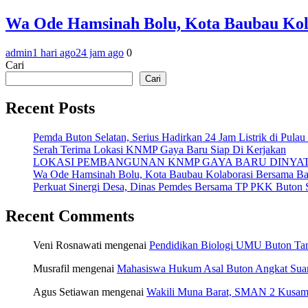
Wa Ode Hamsinah Bolu, Kota Baubau Kol
admin
1 hari ago
24 jam ago
0
Cari
Cari
Recent Posts
Pemda Buton Selatan, Serius Hadirkan 24 Jam Listrik di Pulau
Serah Terima Lokasi KNMP Gaya Baru Siap Di Kerjakan
LOKASI PEMBANGUNAN KNMP GAYA BARU DINYA
Wa Ode Hamsinah Bolu, Kota Baubau Kolaborasi Bersama B
Perkuat Sinergi Desa, Dinas Pemdes Bersama TP PKK Buton S
Recent Comments
Veni Rosnawati
mengenai
Pendidikan Biologi UMU Buton Tam
Musrafil
mengenai
Mahasiswa Hukum Asal Buton Angkat Suara
Agus Setiawan
mengenai
Wakili Muna Barat, SMAN 2 Kusamb