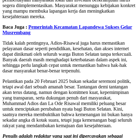
segera diimplementasikan. Masyarakat menunggu kebijakan konkret
yang mampu membuka lapangan kerja dan meningkatkan
kesejahteraan mereka.
Baca Juga :
Pemerintah Kecamatan Lapandewa Sukses Gelar
Musrembang
Tidak kalah pentingnya, Adios-Risawal juga harus memastikan
pelayanan dasar seperti pendidikan, kesehatan, dan akses internet
dapat dinikmati oleh seluruh warga Buton Selatan tanpa terkecuali.
Banyak daerah masih menghadapi keterbatasan dalam aspek ini,
sehingga perlu langkah cepat untuk memastikan bahwa hak-hak
dasar masyarakat benar-benar terpenuhi.
Pelantikan pada 20 Februari 2025 bukan sekadar seremoni politik,
tetapi awal dari sebuah amanah besar. Tantangan demi tantangan
akan terus datang, namun dengan komitmen kuat, kepemimpinan
yang transparan, serta dukungan penuh dari masyarakat,
Muhammad Adios dan La Ode Risawal memiliki peluang besar
untuk menciptakan perubahan nyata bagi Buton Selatan. Kini,
saatnya mereka membuktikan bahwa kemenangan ini bukan hanya
sekadar angka di kotak suara, tetapi juga kemenangan bagi seluruh
rakyat yang mendambakan kemajuan dan kesejahteraan.
Penulis adalah redaktur yang saat ini dipercayakan sebagai