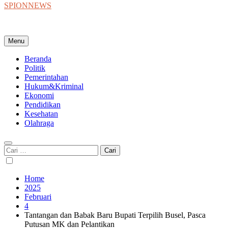
SPIONNEWS
Beta IKO = Independent, Konstruktif & Objektif
Menu
Beranda
Politik
Pemerintahan
Hukum&Kriminal
Ekonomi
Pendidikan
Kesehatan
Olahraga
Cari
untuk:
Home
2025
Februari
4
Tantangan dan Babak Baru Bupati Terpilih Busel, Pasca
Putusan MK dan Pelantikan