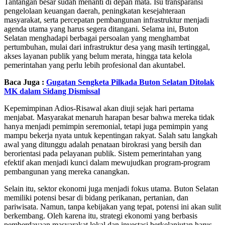
Tantangan besar sudah menanti di depan mata. Isu transparansi
pengelolaan keuangan daerah, peningkatan kesejahteraan
masyarakat, serta percepatan pembangunan infrastruktur menjadi
agenda utama yang harus segera ditangani. Selama ini, Buton
Selatan menghadapi berbagai persoalan yang menghambat
pertumbuhan, mulai dari infrastruktur desa yang masih tertinggal,
akses layanan publik yang belum merata, hingga tata kelola
pemerintahan yang perlu lebih profesional dan akuntabel.
Baca Juga :
Gugatan Sengketa Pilkada Buton Selatan Ditolak
MK dalam Sidang Dismissal
Kepemimpinan Adios-Risawal akan diuji sejak hari pertama
menjabat. Masyarakat menaruh harapan besar bahwa mereka tidak
hanya menjadi pemimpin seremonial, tetapi juga pemimpin yang
mampu bekerja nyata untuk kepentingan rakyat. Salah satu langkah
awal yang ditunggu adalah penataan birokrasi yang bersih dan
berorientasi pada pelayanan publik. Sistem pemerintahan yang
efektif akan menjadi kunci dalam mewujudkan program-program
pembangunan yang mereka canangkan.
Selain itu, sektor ekonomi juga menjadi fokus utama. Buton Selatan
memiliki potensi besar di bidang perikanan, pertanian, dan
pariwisata. Namun, tanpa kebijakan yang tepat, potensi ini akan sulit
berkembang. Oleh karena itu, strategi ekonomi yang berbasis
pemberdayaan masyarakat lokal dan investasi berkelanjutan harus