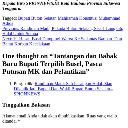
Kepala Biro
SPIONNEWS.ID
Kota Baubau Provinsi Sulawesi
Tenggara.
Tagged:
Bupati Buton Selatan
Mahkamah Konstitusi
Muhammad
Adios
Navigasi
Previous:
Randiman Madi, Pilkada Buton Selatan, Sisa 1 Langkah,
Halal Untuk Semua
pos
Next:
H. Hasan Basri Dampingi Warga Ke Satlantas Baubau, Dan
Bantu Korban Kecelakaan
One thought on “
Tantangan dan Babak
Baru Bupati Terpilih Busel, Pasca
Putusan MK dan Pelantikan
”
Ping-balik:
Randiman Madi: Sah Pasangan Halal, Siap
Dilantik Jadi Bupati Dan Wakil Bupati Buton Selatan -
SPIONNEWS
Tinggalkan Balasan
Alamat email Anda tidak akan dipublikasikan.
Ruas yang wajib
ditandai
*