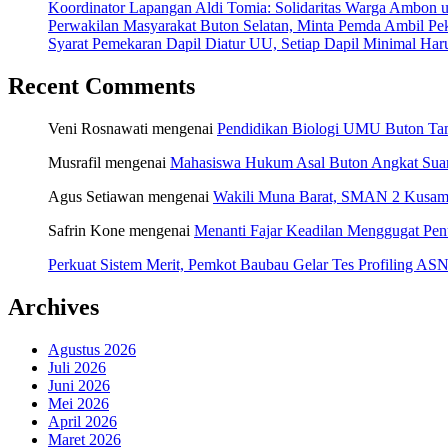
Koordinator Lapangan Aldi Tomia: Solidaritas Warga Ambon u
Perwakilan Masyarakat Buton Selatan, Minta Pemda Ambil Pek
Syarat Pemekaran Dapil Diatur UU, Setiap Dapil Minimal Haru
Recent Comments
Veni Rosnawati
mengenai
Pendidikan Biologi UMU Buton Tam
Musrafil
mengenai
Mahasiswa Hukum Asal Buton Angkat Suara
Agus Setiawan
mengenai
Wakili Muna Barat, SMAN 2 Kusamb
Safrin Kone
mengenai
Menanti Fajar Keadilan Menggugat Pe
Perkuat Sistem Merit, Pemkot Baubau Gelar Tes Profiling 
Archives
Agustus 2026
Juli 2026
Juni 2026
Mei 2026
April 2026
Maret 2026