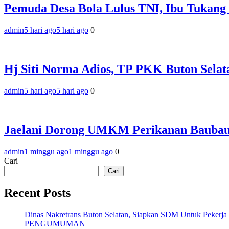
Pemuda Desa Bola Lulus TNI, Ibu Tukang
admin
5 hari ago
5 hari ago
0
Hj Siti Norma Adios, TP PKK Buton Sela
admin
5 hari ago
5 hari ago
0
Jaelani Dorong UMKM Perikanan Baubau
admin
1 minggu ago
1 minggu ago
0
Cari
Cari
Recent Posts
Dinas Nakretrans Buton Selatan, Siapkan SDM Untuk Pekerja
PENGUMUMAN