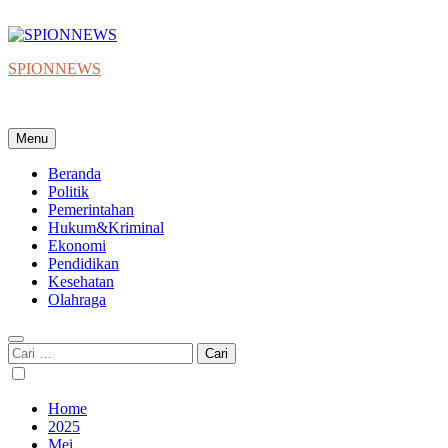
Skip
to
content
SPIONNEWS
Beta IKO = Independent, Konstruktif & Objektif
Menu
Beranda
Politik
Pemerintahan
Hukum&Kriminal
Ekonomi
Pendidikan
Kesehatan
Olahraga
Cari
untuk:
Home
2025
Mei