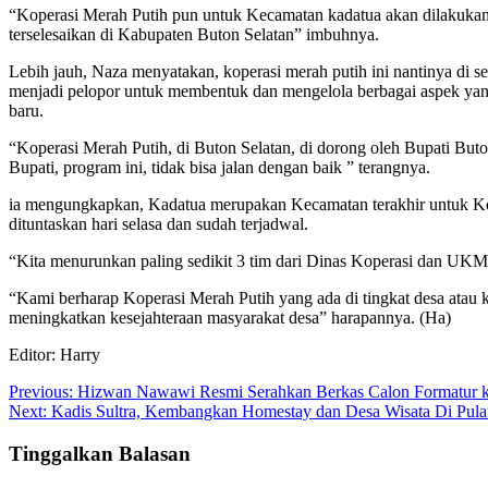
“Koperasi Merah Putih pun untuk Kecamatan kadatua akan dilakukan 
terselesaikan di Kabupaten Buton Selatan” imbuhnya.
Lebih jauh, Naza menyatakan, koperasi merah putih ini nantinya di se
menjadi pelopor untuk membentuk dan mengelola berbagai aspek ya
baru.
“Koperasi Merah Putih, di Buton Selatan, di dorong oleh Bupati But
Bupati, program ini, tidak bisa jalan dengan baik ” terangnya.
ia mengungkapkan, Kadatua merupakan Kecamatan terakhir untuk Kop
dituntaskan hari selasa dan sudah terjadwal.
“Kita menurunkan paling sedikit 3 tim dari Dinas Koperasi dan UKM, 
“Kami berharap Koperasi Merah Putih yang ada di tingkat desa atau k
meningkatkan kesejahteraan masyarakat desa” harapannya. (Ha)
Editor: Harry
Navigasi
Previous:
Hizwan Nawawi Resmi Serahkan Berkas Calon Formatur k
Next:
Kadis Sultra, Kembangkan Homestay dan Desa Wisata Di Pul
pos
Tinggalkan Balasan