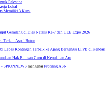
ntuk Palestina
erja Lokal
s Memiliki 3 Kursi
pil Gemilang di Dies Natalis Ke-7 dan UEE Expo 2026
 Terkait Aspal Buton
i Lepas Kontingen Terbaik ke Ajang Bergengsi LFPB di Kendari
nundaan Hak Ratusan Guru di Kepulauan Aru
ASN - SPIONNEWS
mengenai
Profiling ASN