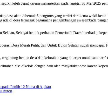
sedikit lebih cepat karena menargetkan pada tanggal 30 Mei 2025 pe
tiap desa akan dibentuk 5 pengurus yang terdiri dari ketua wakil ketua
ng ada di desa termasuk bagaimana pengembangan swasembada pangan 
on Selatan, Sebagai bentuk perhatian Pemerintah Daerah terhadap kepe
erasi Desa Merah Putih, dan Untuk Buton Selatan sudah mencapai 100
tergantung berapa desa dan kelurahan yang di target untuk satu hari” 
elurahan bisa dikelola dengan baik oleh masyarakat desa karena koperas
epada Panlih 12 Nama di Ajukan
au Buton