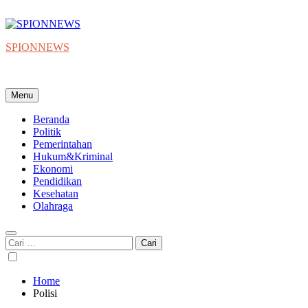
Skip
to
content
SPIONNEWS
Beta IKO = Independent, Konstruktif & Objektif
Menu
Beranda
Politik
Pemerintahan
Hukum&Kriminal
Ekonomi
Pendidikan
Kesehatan
Olahraga
Cari
untuk:
Home
Polisi