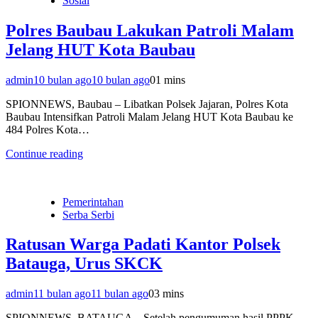
Sosial
Polres Baubau Lakukan Patroli Malam
Jelang HUT Kota Baubau
admin
10 bulan ago
10 bulan ago
0
1 mins
SPIONNEWS, Baubau – Libatkan Polsek Jajaran, Polres Kota
Baubau Intensifkan Patroli Malam Jelang HUT Kota Baubau ke
484 Polres Kota…
Continue reading
Pemerintahan
Serba Serbi
Ratusan Warga Padati Kantor Polsek
Batauga, Urus SKCK
admin
11 bulan ago
11 bulan ago
0
3 mins
SPIONNEWS, BATAUGA – Setelah pengumuman hasil PPPK