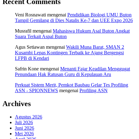
Recent Comments
Veni Rosnawati
mengenai
Pendidikan Biologi UMU Buton
Tampil Gemilang di Dies Natalis Ke-7 dan UEE Expo 2026
Musrafil
mengenai
Mahasiswa Hukum Asal Buton Angkat
Suara Terkait Aspal Buton
Agus Setiawan
mengenai
Wakili Muna Barat, SMAN 2
Kusambi Lepas Kontingen Terbaik ke Ajang Bergengsi
LFPB di Kendari
Safrin Kone
mengenai
Menanti Fajar Keadilan Menggugat
Penundaan Hak Ratusan Guru di Kepulauan Aru
Perkuat Sistem Merit, Pemkot Baubau Gelar Tes Profiling
ASN - SPIONNEWS
mengenai
Profiling ASN
Archives
Agustus 2026
Juli 2026
Juni 2026
Mei 2026