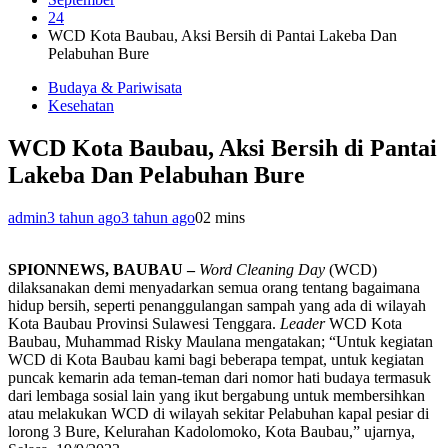
24
WCD Kota Baubau, Aksi Bersih di Pantai Lakeba Dan
Pelabuhan Bure
Budaya & Pariwisata
Kesehatan
WCD Kota Baubau, Aksi Bersih di Pantai
Lakeba Dan Pelabuhan Bure
admin
3 tahun ago
3 tahun ago
0
2 mins
SPIONNEWS, BAUBAU –
Word Cleaning Day
(WCD)
dilaksanakan demi menyadarkan semua orang tentang bagaimana
hidup bersih, seperti penanggulangan sampah yang ada di wilayah
Kota Baubau Provinsi Sulawesi Tenggara.
Leader
WCD Kota
Baubau, Muhammad Risky Maulana mengatakan; “Untuk kegiatan
WCD di Kota Baubau kami bagi beberapa tempat, untuk kegiatan
puncak kemarin ada teman-teman dari nomor hati budaya termasuk
dari lembaga sosial lain yang ikut bergabung untuk membersihkan
atau melakukan WCD di wilayah sekitar Pelabuhan kapal pesiar di
lorong 3 Bure, Kelurahan Kadolomoko, Kota Baubau,” ujarnya,