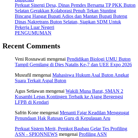
Perkuat Sinergi Desa, Dinas Pemdes Bersama TP PKK Buton
Selatan Gerakkan Kolaborasi Penuh Tekan Stunting
Bincang Hangat Bupati Adios dan Mantan Bupati Buteng
Dinas Nakretrans Buton Selatan, Siapkan SDM Untuk
Pekerja Luar Negeri
PENGUMUMAN
Recent Comments
Veni Rosnawati
mengenai
Pendidikan Biologi UMU Buton
Tampil Gemilang di Dies Natalis Ke-7 dan UEE Expo 2026
Musrafil
mengenai
Mahasiswa Hukum Asal Buton Angkat
Suara Terkait Aspal Buton
Agus Setiawan
mengenai
Wakili Muna Barat, SMAN 2
Kusambi Lepas Kontingen Terbaik ke Ajang Bergengsi
LFPB di Kendari
Safrin Kone
mengenai
Menanti Fajar Keadilan Menggugat
Penundaan Hak Ratusan Guru di Kepulauan Aru
Perkuat Sistem Merit, Pemkot Baubau Gelar Tes Profiling
ASN - SPIONNEWS
mengenai
Profiling ASN