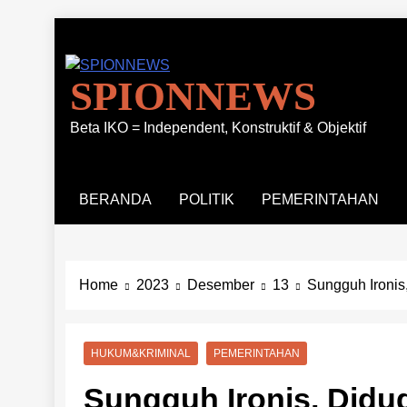
Skip
to
content
SPIONNEWS
Beta IKO = Independent, Konstruktif & Objektif
BERANDA
POLITIK
PEMERINTAHAN
Home
2023
Desember
13
Sungguh Ironis
HUKUM&KRIMINAL
PEMERINTAHAN
Sungguh Ironis, Didug