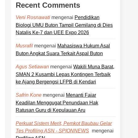
Recent Comments
mengenai
Pendidikan
Veni Rosnawati
Biologi UMU Buton Tampil Gemilang di Dies
Natalis Ke-7 dan UEE Expo 2026
mengenai
Mahasiswa Hukum Asal
Musrafil
Buton Angkat Suara Terkait Aspal Buton
mengenai
Wakili Muna Barat,
Agus Setiawan
SMAN 2 Kusambi Lepas Kontingen Terbaik
ke Ajang Bergengsi LFPB di Kendari
mengenai
Menanti Fajar
Safrin Kone
Keadilan Menggugat Penundaan Hak
Ratusan Guru di Kepulauan Aru
Perkuat Sistem Merit, Pemkot Baubau Gelar
mengenai
Tes Profiling ASN - SPIONNEWS