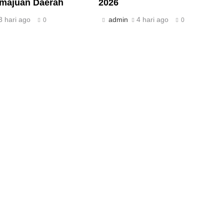
majuan Daerah
2026
3 hari ago
admin
4 hari ago
0
0