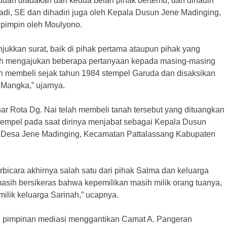
udah diadakan dan kedua belah pihak bertemu, dan dihadiri
di, SE dan dihadiri juga oleh Kepala Dusun Jene Madinging,
ipimpin oleh Moulyono.
jukkan surat, baik di pihak pertama ataupun pihak yang
ah mengajukan beberapa pertanyaan kepada masing-masing
lah membeli sejak tahun 1984 stempel Garuda dan disaksikan
Mangka,” ujarnya.
ar Rota Dg. Nai telah membeli tanah tersebut yang dituangkan
empel pada saat dirinya menjabat sebagai Kepala Dusun
i Desa Jene Madinging, Kecamatan Pattalassang Kabupaten
bicara akhirnya salah satu dari pihak Salma dan keluarga
masih bersikeras bahwa kepemilikan masih milik orang tuanya,
milik keluarga Sarinah,” ucapnya.
ai pimpinan mediasi menggantikan Camat A. Pangeran