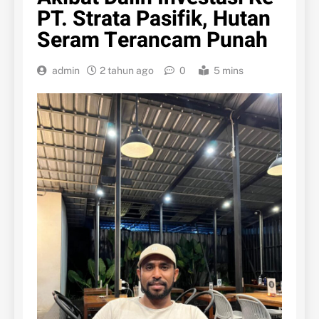
PT. Strata Pasifik, Hutan
Seram Terancam Punah
admin
2 tahun ago
0
5 mins