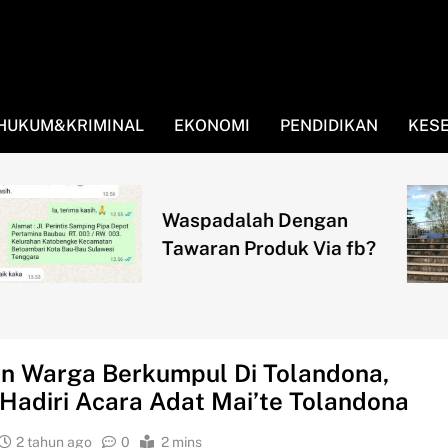
HUKUM&KRIMINAL
EKONOMI
PENDIDIKAN
KES
Beauty 
adalah Dengan
Sangat 
ran Produk Via fb?
Pendapa
Men …
n Warga Berkumpul Di Tolandona,
Hadiri Acara Adat Mai’te Tolandona
2 tahun ago
0
2 mins