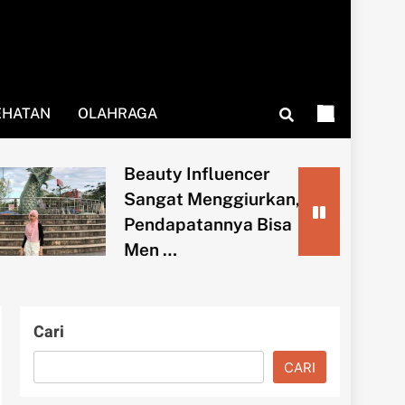
EHATAN
OLAHRAGA
Influencer
Sekolah It
Menggiurkan,
Ilmu Buka
tannya Bisa
Nilai
Cari
CARI