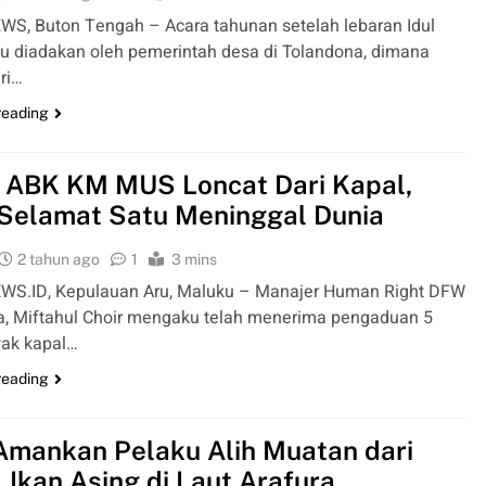
S, Buton Tengah – Acara tahunan setelah lebaran Idul
lalu diadakan oleh pemerintah desa di Tolandona, dimana
ri…
reading
 ABK KM MUS Loncat Dari Kapal,
Selamat Satu Meninggal Dunia
2 tahun ago
1
3 mins
WS.ID, Kepulauan Aru, Maluku – Manajer Human Right DFW
a, Miftahul Choir mengaku telah menerima pengaduan 5
ak kapal…
reading
mankan Pelaku Alih Muatan dari
 Ikan Asing di Laut Arafura