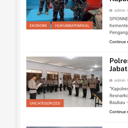
admin
SPIONNEW
Kemente
EKONOMI
HUKUM&KRIMINAL
Pengangk
Continue 
Polr
Jaba
admin
“Kapolre
Resnarko
Baubau 
UNCATEGORIZED
Continue 