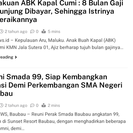
kuan ABK Kapal Cumi : 8 Bulan Gaji
unjung Dibayar, Sehingga Istrinya
eraikannya
2 tahun ago
0
5 mins
s.id – Kepulauan Aru, Maluku. Anak Buah Kapal (ABK)
mi KMN Jala Sutera 01, Ajiz berharap tujuh bulan gajinya…
reading
ni Smada 99, Siap Kembangkan
nsi Demi Perkembangan SMA Negeri
ubau
2 tahun ago
0
2 mins
WS, Baubau – Reuni Perak Smada Baubau angkatan 99,
n di Sunset Resort Baubau, dengan menghadirkan beberapa
umni, demi…