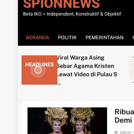
SPIONNEWS
Beta IKO = Independent, Konstruktif & Objektif
BERANDA
POLITIK
PEMERINTAHAN
ral Warga Asing
HEADLINES
bar Agama Kristen
Wasp
wat Video di Pulau S
Tawa
Ribua
Demi 
admin