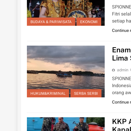
SPIONNEW
Fitri se
setiap ha
BUDAYA & PARIWISATA
EKONOMI
Continue 
Enam
Lima 
admin
SPIONNE
Indonesi
orang aw
HUKUM&KRIMINAL
SERBA SERBI
Continue 
KKP A
Kapal