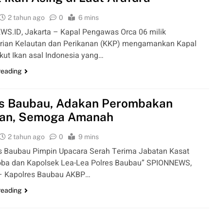
2 tahun ago
0
6 mins
S.ID, Jakarta – Kapal Pengawas Orca 06 milik
rian Kelautan dan Perikanan (KKP) mengamankan Kapal
ut Ikan asal Indonesia yang…
reading
es Baubau, Adakan Perombakan
tan, Semoga Amanah
2 tahun ago
0
9 mins
s Baubau Pimpin Upacara Serah Terima Jabatan Kasat
ba dan Kapolsek Lea-Lea Polres Baubau” SPIONNEWS,
– Kapolres Baubau AKBP…
reading