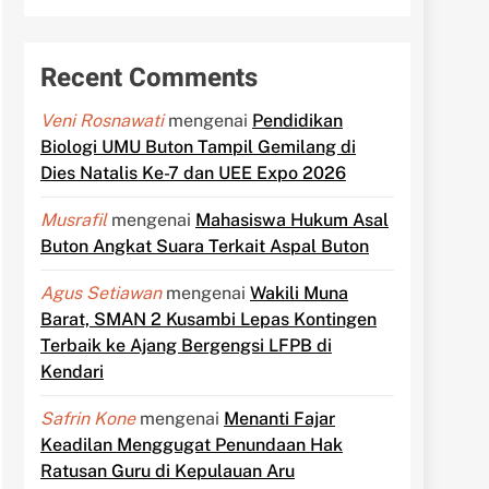
Recent Comments
Veni Rosnawati
mengenai
Pendidikan
Biologi UMU Buton Tampil Gemilang di
Dies Natalis Ke-7 dan UEE Expo 2026
Musrafil
mengenai
Mahasiswa Hukum Asal
Buton Angkat Suara Terkait Aspal Buton
Agus Setiawan
mengenai
Wakili Muna
Barat, SMAN 2 Kusambi Lepas Kontingen
Terbaik ke Ajang Bergengsi LFPB di
Kendari
Safrin Kone
mengenai
Menanti Fajar
Keadilan Menggugat Penundaan Hak
Ratusan Guru di Kepulauan Aru