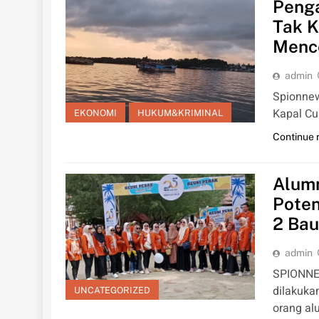
Penga
Tak K
Menc
admin
Spionnew
Kapal Cu
EKONOMI
HUKUM&KRIMINAL
Continue 
Alum
Pote
2 Ba
admin
SPIONNE
dilakuka
UNCATEGORIZED
orang al